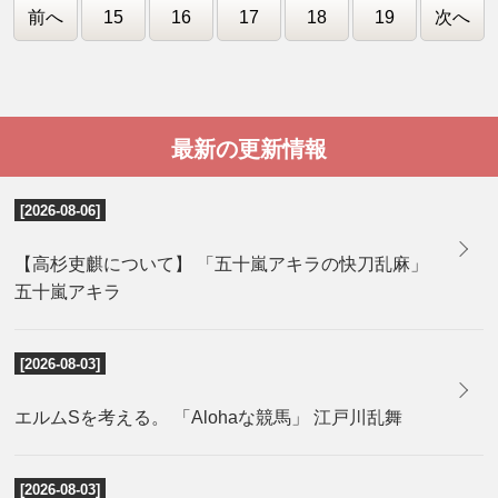
前へ
15
16
17
18
19
次へ
最新の更新情報
[2026-08-06]
【高杉吏麒について】 「五十嵐アキラの快刀乱麻」
五十嵐アキラ
[2026-08-03]
エルムSを考える。 「Alohaな競馬」 江戸川乱舞
[2026-08-03]