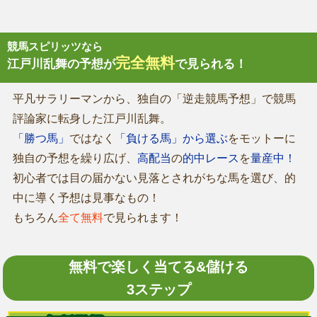
競馬スピリッツなら
完全無料
江戸川乱舞の予想が
で見られる！
平凡サラリーマンから、独自の「逆走競馬予想」で競馬
評論家に転身した江戸川乱舞。
「勝つ馬」
ではなく
「負ける馬」から選ぶ
をモットーに
独自の予想を繰り広げ、
高配当
の
的中レース
を
量産中！
初心者では目の届かない見落とされがちな馬を選び、的
中に導く予想は見事なもの！
もちろん
全て無料
で見られます！
無料で楽しく当てる&儲ける
3ステップ