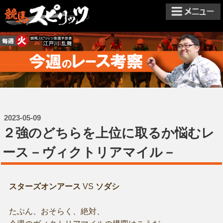
2023-05-09
２強のどちらを上位に取るか悩むレ
ース－ヴィクトリアマイル－
スターズオンアース
VS
ソダシ
たぶん、おそらく、絶対、