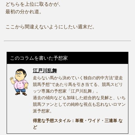
どちらを上位に取るかが、
最初の分かれ道。
ここから間違えないようにしたい週末だ。
このコラムを書いた予想家
江戸川乱舞
走らない馬から決めていく独自の的中方法“逆走
競馬予想”であたり馬を引き当てる、競馬スピリ
ッツ専属の予想家「江戸川乱舞」。
過去の傾向なども加味した総合的な見解と、いち
競馬ファンとしての純粋な視点も忘れないロマン
派予想家。
得意な予想スタイル：単複・ワイド・三連単 な
ど