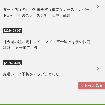
ダート路線の近い将来を占う重要なレース－レパー
ドS－ 「今週のレース分析」江戸川乱舞
[2026-08-03]
【今週の狙い馬】レイニング 「五十嵐アキラの快刀
乱麻」 五十嵐アキラ
[2026-08-01]
厳選レース予想をアップしました
→もっと見る