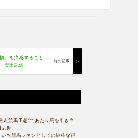
物」を痛感すること
＞
前の記事
－安田記念－
逆走競馬予想”であたり馬を引き当
川乱舞」。
、いち競馬ファンとしての純粋な視