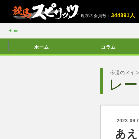
3
4
4
8
9
1
人
現在の会員数：
Home
ホーム
コラム
今週のメイ
レー
2023-06-
あえ