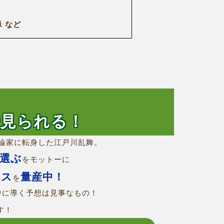
 など
で見られる！
論家に転身した江戸川乱舞。
選ぶ
をモットーに
ース
量産中！
を
中に導く予想は見事なもの！
す！