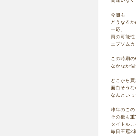
間違いなく
今週も
どうなるか
一応、
雨の可能性
エプソムカ
この時期の
なかなか個
どこから買
面白そうな
なんといっ
昨年のこの
その後も重
タイトルこ
毎日王冠2