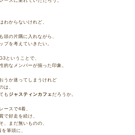
レースに乗れていただろう。
はわからないけれど、
も頭の片隅に入れながら、
ップを考えていきたい。
G3ということで、
性的なメンバーが揃った印象。
おうか迷ってしまうけれど
のは、
ても
ジャスティンカフェ
だろうか。
レースで4着、
賞で好走を続け、
そ、まだ無いものの、
着を筆頭に、