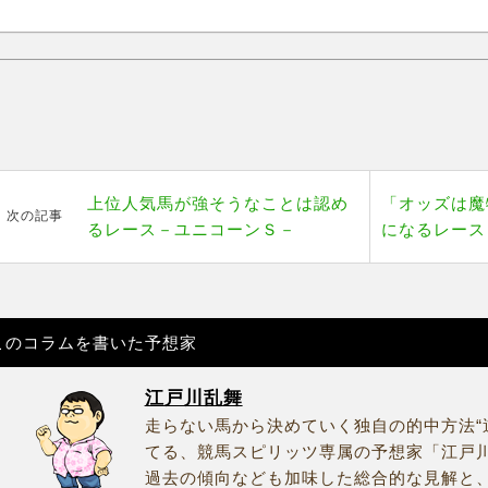
上位人気馬が強そうなことは認め
「オッズは魔
次の記事
るレース－ユニコーンＳ－
になるレース
このコラムを書いた予想家
江戸川乱舞
走らない馬から決めていく独自の的中方法“
てる、競馬スピリッツ専属の予想家「江戸
過去の傾向なども加味した総合的な見解と