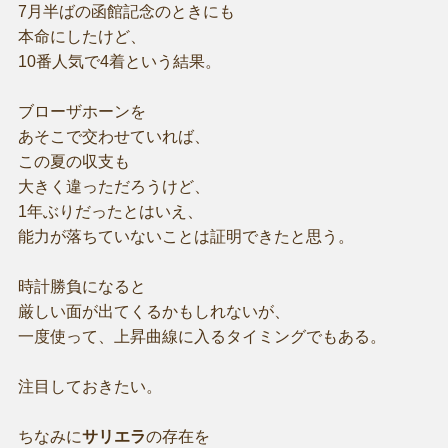
7月半ばの函館記念のときにも
本命にしたけど、
10番人気で4着という結果。
ブローザホーンを
あそこで交わせていれば、
この夏の収支も
大きく違っただろうけど、
1年ぶりだったとはいえ、
能力が落ちていないことは証明できたと思う。
時計勝負になると
厳しい面が出てくるかもしれないが、
一度使って、上昇曲線に入るタイミングでもある。
注目しておきたい。
ちなみに
サリエラ
の存在を