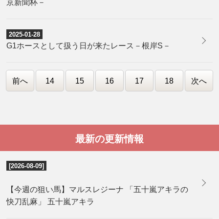
京新聞杯－
2025-01-28
G1ホースとして扱う日が来たレース－根岸S－
前へ
14
15
16
17
18
次へ
最新の更新情報
[2026-08-09]
【今週の狙い馬】マルスレジーナ 「五十嵐アキラの
快刀乱麻」 五十嵐アキラ