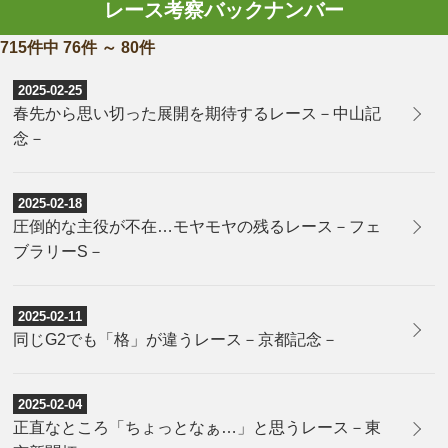
レース考察バックナンバー
715件中 76件 ～ 80件
2025-02-25
春先から思い切った展開を期待するレース－中山記
念－
2025-02-18
圧倒的な主役が不在…モヤモヤの残るレース－フェ
ブラリーS－
2025-02-11
同じG2でも「格」が違うレース－京都記念－
2025-02-04
正直なところ「ちょっとなぁ…」と思うレース－東