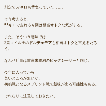
別定で57キロも背負っていたし…。
そう考えると、
55キロで走れる今回は相当オトクな気がする。
また、そういう意味では、
2歳マイル王の
ドルチェモア
も相当オトクと言えるだろ
う。
なんせ斤量は重賞未勝利の
ビッグシーザー
と同じ。
今年に入ってから
良いところが無いが、
初挑戦となるスプリント戦で新味が出る可能性もある。
それなりに注意しておきたい。