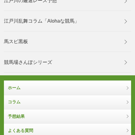
江戸川の厳選レース予想
江戸川乱舞コラム「Alohaな競馬」
馬スピ黒板
競馬場さんぽシリーズ
ホーム
コラム
予想結果
よくある質問