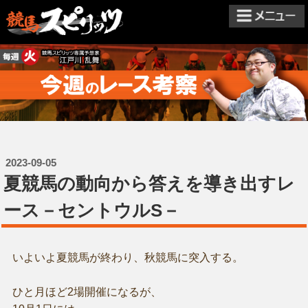
2023-09-05
夏競馬の動向から答えを導き出すレ
ース－セントウルS－
いよいよ夏競馬が終わり、秋競馬に突入する。
ひと月ほど2場開催になるが、