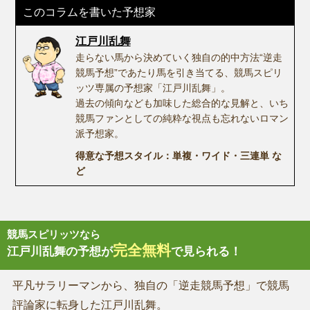
このコラムを書いた予想家
江戸川乱舞
走らない馬から決めていく独自の的中方法“逆走
競馬予想”であたり馬を引き当てる、競馬スピリ
ッツ専属の予想家「江戸川乱舞」。
過去の傾向なども加味した総合的な見解と、いち
競馬ファンとしての純粋な視点も忘れないロマン
派予想家。
得意な予想スタイル：単複・ワイド・三連単 な
ど
競馬スピリッツなら
完全無料
江戸川乱舞の予想が
で見られる！
平凡サラリーマンから、独自の「逆走競馬予想」で競馬
評論家に転身した江戸川乱舞。