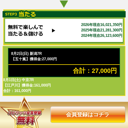
2026年現在16,021,350円
2025年現在21,281,300円
2024年現在26,123,600円
8月2日(日) 新潟7R
【五十嵐】獲得金:27,000円
合計：27,000円
8月1日(土) 中京7R
【江戸川】獲得金:161,000円
合計：161,000円
会員登録はコチラ