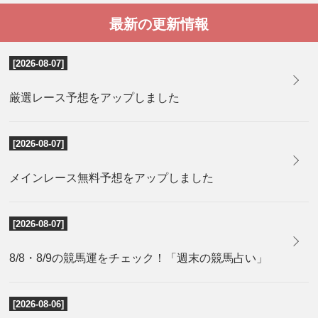
最新の更新情報
[2026-08-07]
厳選レース予想をアップしました
[2026-08-07]
メインレース無料予想をアップしました
[2026-08-07]
8/8・8/9の競馬運をチェック！「週末の競馬占い」
[2026-08-06]