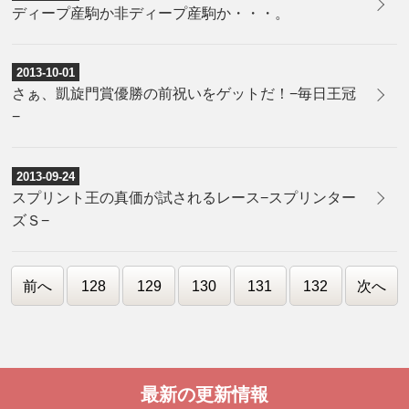
ディープ産駒か非ディープ産駒か・・・。
2013-10-01
さぁ、凱旋門賞優勝の前祝いをゲットだ！−毎日王冠
−
2013-09-24
スプリント王の真価が試されるレース−スプリンター
ズＳ−
前へ
128
129
130
131
132
次へ
最新の更新情報