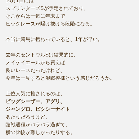
10月1日には
スプリンターズSが予定されており、
そこからは一気に年末まで
ビッグレースが駆け抜ける段階になる。
本当に競馬に携わっていると、1年が早い。
去年のセントウルSは結果的に、
メイケイエールから買えば
良いレースだったけれど、
今年は一見すると混戦模様という感じだろうか。
上位人気に推されるのは、
ビッグシーザー、アグリ、
ジャングロ、ピクシーナイト
あたりだろうけど、
臨戦過程がバラバラ過ぎて、
横の比較が難しかったりする。