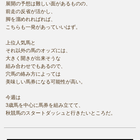
展開の予想は難しい面があるものの、
前走の反省が活かし、
脚を溜めれればれば、
こちらも一発があっていいはず。
上位人気馬と
それ以外の馬のオッズには、
大きく開きが出来そうな
組み合わせでもあるので、
穴馬の絡み方によっては
美味しい馬券になる可能性が高い。
今週は
3歳馬を中心に馬券を組み立てて、
秋競馬のスタートダッシュと行きたいところだ。