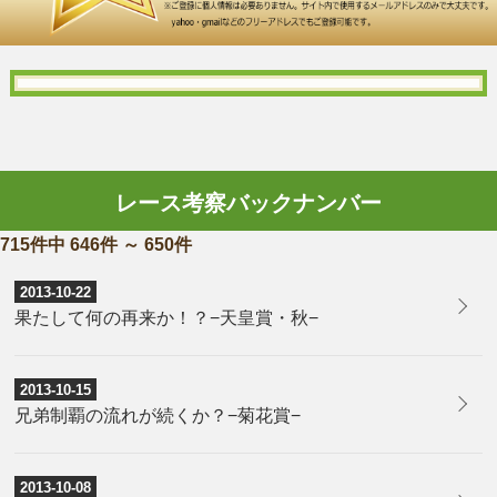
レース考察バックナンバー
715件中 646件 ～ 650件
2013-10-22
果たして何の再来か！？−天皇賞・秋−
2013-10-15
兄弟制覇の流れが続くか？−菊花賞−
2013-10-08