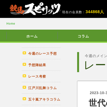
3
4
4
8
6
8
人
現在の会員数：
Home
ホーム
コラム
今週のレース予想
今週のメイ
レー
予想陣結果
レース考察
江戸川乱舞コラム
2023-10-
五十嵐アキラコラム
世代