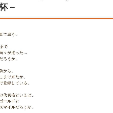
杯－
見て思う。
歳まで
面々が揃った…
だろうか。
前から、
こまで来たか」
で登録している。
の代表格といえば、
ゴールド
と
スマイル
だろうか。