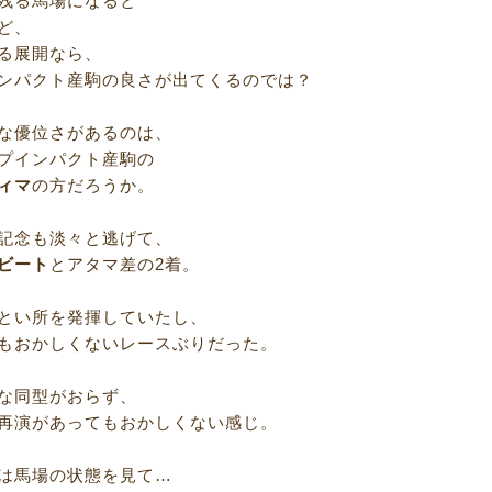
残る馬場になると
ど、
る展開なら、
ンパクト産駒の良さが出てくるのでは？
な優位さがあるのは、
プインパクト産駒の
ィマ
の方だろうか。
記念も淡々と逃げて、
ビート
とアタマ差の2着。
とい所を発揮していたし、
もおかしくないレースぶりだった。
な同型がおらず、
再演があってもおかしくない感じ。
は馬場の状態を見て…