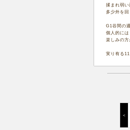
揉まれ弱い
多少外を回
G1谷間の
個人的には
楽しみの方
実り有る1
＜