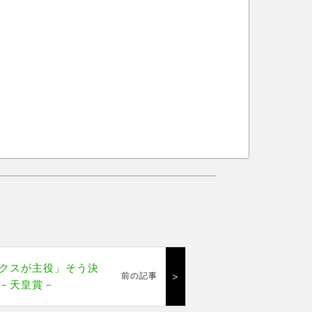
クスが主役」そう決
＞
前の記事
－天皇賞－