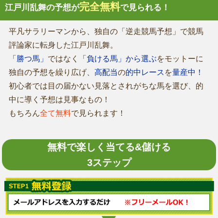
完全無料
江戸川乱舞の予想が
で見られる！
平凡サラリーマンから、独自の「逆走競馬予想」で競馬
評論家に転身した江戸川乱舞。
「勝つ馬」
ではなく
「負ける馬」から選ぶ
をモットーに
独自の予想を繰り広げ、
高配当
の
的中レース
を
量産中！
初心者では目の届かない見落とされがちな馬を選び、的
中に導く予想は見事なもの！
もちろん
全て無料
で見られます！
無料で楽しく当てる&儲ける
3ステップ