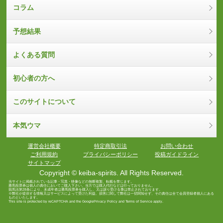
コラム
予想結果
よくある質問
初心者の方へ
このサイトについて
本気ウマ
運営会社概要
特定商取引法
お問い合わせ
ご利用規約
プライバシーポリシー
投稿ガイドライン
サイトマップ
Copyright © keiba-spirits. All Rights Reserved.
当サイトに掲載されている記事・写真・映像などの無断複製、転載を禁じます。
勝馬投票券は個人の責任においてご購入下さい。当方では購入代行などは行っておりません。
競馬法第28条により、未成年者は勝馬投票券を購入し、又は譲り受ける事は禁止されております。
※弊社が提供する情報又はサービスによって受けた利益、損害に関して弊社は一切関知せず、その責任は全て会員登録者個人にある
ものといたします。
This site is protected by reCAPTCHA and the Google
Privacy Policy
and
Terms of Service
apply.