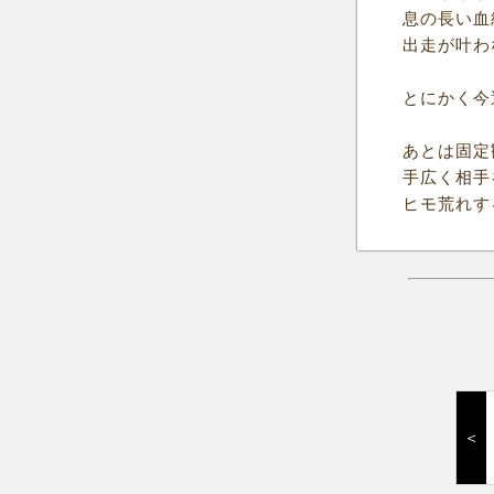
息の長い血
出走が叶わ
とにかく今
あとは固定
手広く相手
ヒモ荒れす
＜