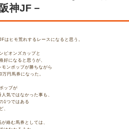
阪神JF－
JFはヒモ荒れするレースになると思う。
ンピオンズカップと
格好になると思うが、
レモンポップが勝ちながら
90万円馬券になった。
ポップが
番人気ではなかった事も、
の1つではある
ど、
馬が絡む馬券としては、