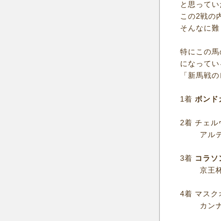
と思ってい
この2戦の
そんなに難
特にこの馬
になってい
「新馬戦の
1着
ボンド
2着 チェ
アルテミ
3着
コラソ
京王杯2
4着 マス
カンナS