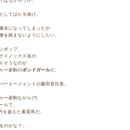
ではなかろうか。
としてはヒモ抜け。
週末になってしまったが
轍を踏まないようにしたい。
ンポップ、
クイノックス並の
りそうなのが
ャー産駒の
ボンドガール
だ。
バーエージェントの藤田晋社長。
ャー産駒ながら(?)
ールで、
0万円を超えた素質馬だ。
るのかな？」