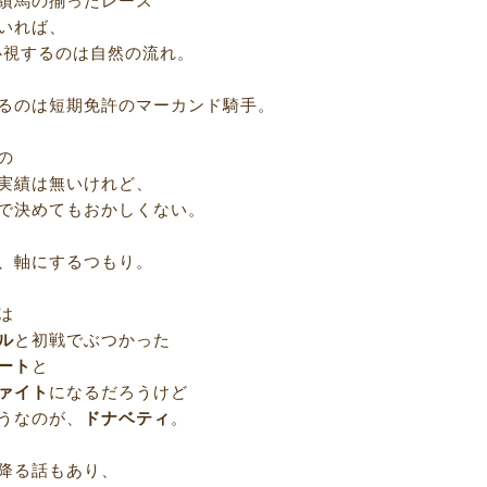
績馬の揃ったレース
いれば、
心視するのは自然の流れ。
るのは短期免許のマーカンド騎手。
の
実績は無いけれど、
で決めてもおかしくない。
、軸にするつもり。
は
ル
と初戦でぶつかった
ート
と
ァイト
になるだろうけど
うなのが、
ドナベティ
。
降る話もあり、