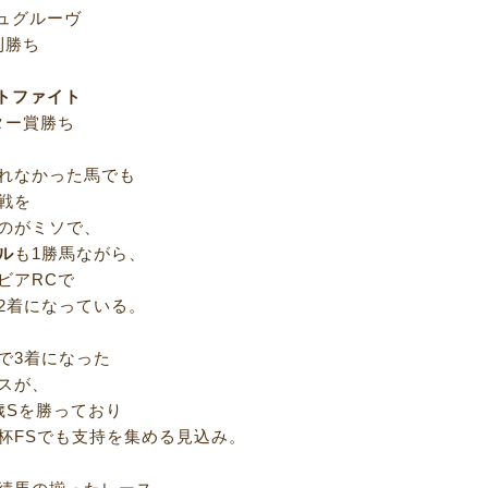
ジュグルーヴ
勝ち
トファイト
ー賞勝ち
れなかった馬でも
戦を
のがミソで、
ル
も1勝馬ながら、
ビアRCで
2着になっている。
で3着になった
スが、
歳Sを勝っており
杯FSでも支持を集める見込み。