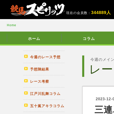
3
4
4
8
8
9
人
現在の会員数：
Home
ホーム
コラム
今週のレース予想
今週のメイ
レー
予想陣結果
レース考察
江戸川乱舞コラム
2023-12-
五十嵐アキラコラム
三連