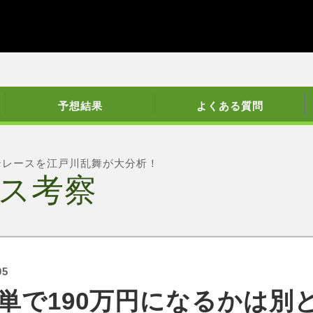
予想結果
よくある質問
ンレースを江戸川乱舞が大分析！
ス考察
05
単で190万円になるかは別