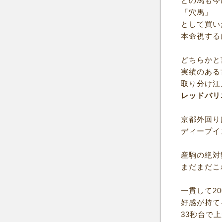
どの馬も今
「穴馬」
として買い
本命視する
どちらかと
実績のある
取り分け江
レッドバリ
京都外回り
ディープイ
産駒の絶対
まだまだこ
一貫して2
好感が持て
33秒台で