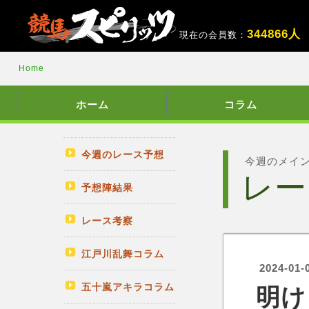
3
4
4
8
6
6
人
現在の会員数：
Home
ホーム
コラム
今週のレース予想
今週のメイ
レー
予想陣結果
レース考察
江戸川乱舞コラム
2024-01-
五十嵐アキラコラム
明け