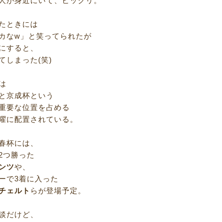
人が身近にいて、ビックリ。
たときには
カなw」と笑ってられたが
にすると、
てしまった(笑)
は
と京成杯という
重要な位置を占める
曜に配置されている。
春杯には、
2つ勝った
ンツ
や、
ーで3着に入った
チェルト
らが登場予定。
談だけど、