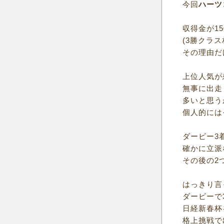
今回
ハーツ
収得金が15
(3勝クラ
その理由だ
上位人気が
無事に出走
多いと思う
個人的には
ダービー3
確かに立派
その後の2
はっきり言
ダービーで
日経新春杯
格上挑戦で