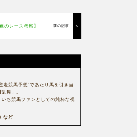
週のレース考察】
＞
前の記事
逆走競馬予想”であたり馬を引き当
川乱舞」。
、いち競馬ファンとしての純粋な視
 など