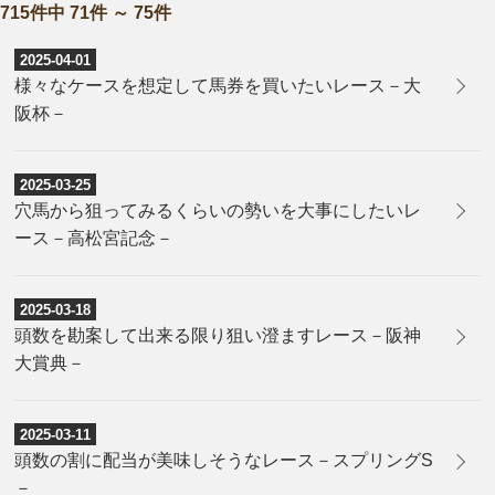
715件中 71件 ～ 75件
2025-04-01
様々なケースを想定して馬券を買いたいレース－大
阪杯－
2025-03-25
穴馬から狙ってみるくらいの勢いを大事にしたいレ
ース－高松宮記念－
2025-03-18
頭数を勘案して出来る限り狙い澄ますレース－阪神
大賞典－
2025-03-11
頭数の割に配当が美味しそうなレース－スプリングS
－