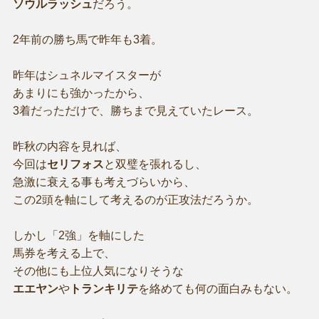
ソウルラッシュ
だろう。
2年前の勝ち馬で昨年も3着。
昨年はシュネルマイスターが
あまりにも強かったから、
3着だっただけで、勝ちまで見えていたレース。
昨秋の内容を見れば、
今回は
セリフォス
と双璧を張れるし、
急激に衰える事も考えづらいから、
この2頭を軸にして考えるのが正攻法だろうか。
しかし「2強」を軸にした
馬券を考える上で、
その他にも上位人気になりそうな
エエヤン
や
トランキリテ
を絡めても何の面白みもない。