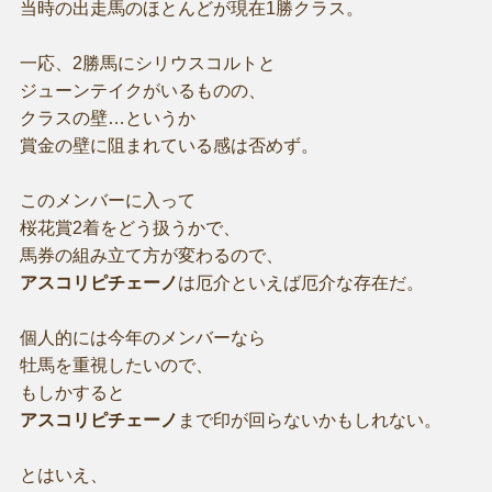
当時の出走馬のほとんどが現在1勝クラス。
一応、2勝馬にシリウスコルトと
ジューンテイクがいるものの、
クラスの壁…というか
賞金の壁に阻まれている感は否めず。
このメンバーに入って
桜花賞2着をどう扱うかで、
馬券の組み立て方が変わるので、
アスコリピチェーノ
は厄介といえば厄介な存在だ。
個人的には今年のメンバーなら
牡馬を重視したいので、
もしかすると
アスコリピチェーノ
まで印が回らないかもしれない。
とはいえ、