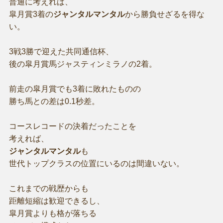
普通に考えれば、
皐月賞3着の
ジャンタルマンタル
から勝負せざるを得な
い。
3戦3勝で迎えた共同通信杯、
後の皐月賞馬ジャスティンミラノの2着。
前走の皐月賞でも3着に敗れたものの
勝ち馬との差は0.1秒差。
コースレコードの決着だったことを
考えれば、
ジャンタルマンタル
も
世代トップクラスの位置にいるのは間違いない。
これまでの戦歴からも
距離短縮は歓迎できるし、
皐月賞よりも格が落ちる