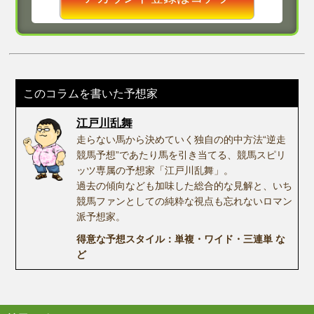
このコラムを書いた予想家
江戸川乱舞
走らない馬から決めていく独自の的中方法“逆走
競馬予想”であたり馬を引き当てる、競馬スピリ
ッツ専属の予想家「江戸川乱舞」。
過去の傾向なども加味した総合的な見解と、いち
競馬ファンとしての純粋な視点も忘れないロマン
派予想家。
得意な予想スタイル：単複・ワイド・三連単 な
ど