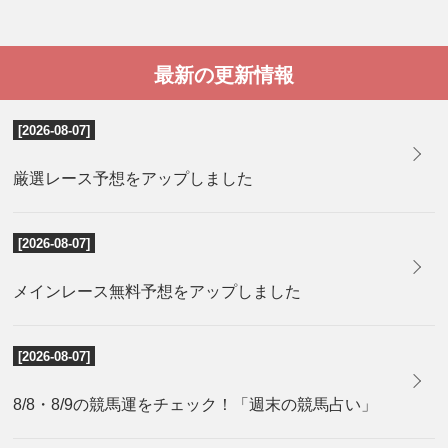
最新の更新情報
[2026-08-07]
厳選レース予想をアップしました
[2026-08-07]
メインレース無料予想をアップしました
[2026-08-07]
8/8・8/9の競馬運をチェック！「週末の競馬占い」