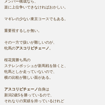
メンバー構成なら、
楽に上位争いできなければおかしい。
マギレの少ない東京コースでもある。
重要視するしか無い。
その一方で扱いが難しいのが、
牝馬の
アスコリピチェーノ
。
桜花賞勝ち馬の
ステレンボッシュが新馬戦を除くと、
牝馬としか走っていないので、
横の比較が難しい面がある。
アスコリピチェーノ
自身は
新潟2歳Sを勝っているので、
それなりの実績を持っているけれど