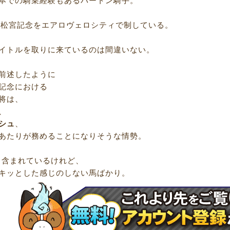
本での騎乗経験もあるパートン騎手。
の高松宮記念をエアロヴェロシティで制している。
イトルを取りに来ているのは間違いない。
前述したように
記念における
将は、
、
シュ
、
あたりが務めることになりそうな情勢。
も含まれているけれど、
キッとした感じのしない馬ばかり。