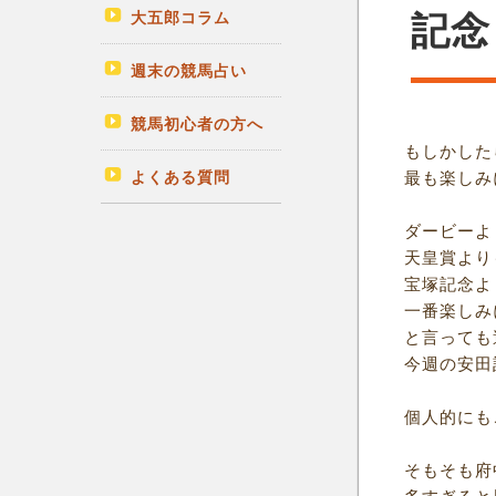
大五郎コラム
記念
週末の競馬占い
競馬初心者の方へ
もしかした
よくある質問
最も楽しみ
ダービーよ
天皇賞より
宝塚記念よ
一番楽しみ
と言っても
今週の安田
個人的にも
そもそも府