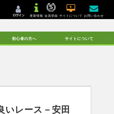
更新情報
会員登録
サイトについて
お問い合わせ
初心者の方へ
サイトについて
良いレース－安田