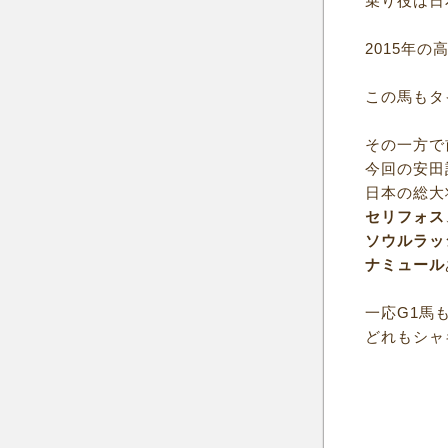
乗り役は日
2015年
この馬もタ
その一方で
今回の安田
日本の総大
セリフォス
ソウルラッ
ナミュール
一応G1馬
どれもシャ