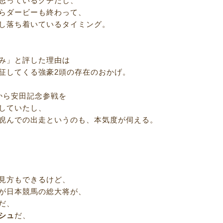
思っているクチだし、
らダービーも終わって、
し落ち着いているタイミング。
み」と評した理由は
征してくる強豪2頭の存在のおかげ。
から安田記念参戦を
していたし、
睨んでの出走というのも、本気度が伺える。
見方もできるけど、
が日本競馬の総大将が、
だ、
シュ
だ、