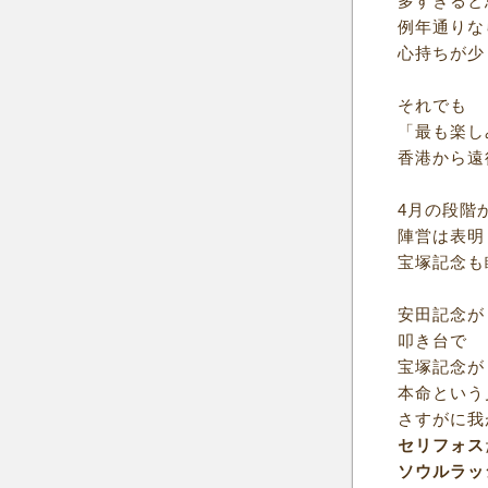
多すぎると
例年通りな
心持ちが少
それでも
「最も楽し
香港から遠
4月の段階
陣営は表明
宝塚記念も
安田記念が
叩き台で
宝塚記念が
本命という
さすがに我
セリフォス
ソウルラッ