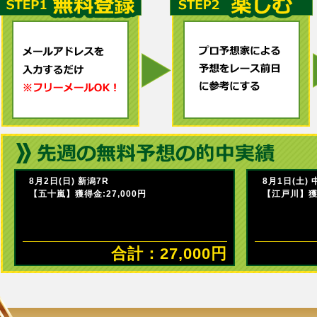
8月2日(日) 新潟7R
8月1日(土) 
【五十嵐】獲得金:27,000円
【江戸川】獲得
合計：27,000円