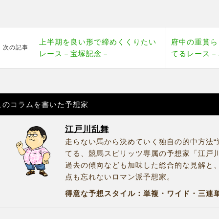
上半期を良い形で締めくくりたい
府中の重賞ら
次の記事
レース－宝塚記念－
てるレース－
このコラムを書いた予想家
江戸川乱舞
走らない馬から決めていく独自の的中方法“
てる、競馬スピリッツ専属の予想家「江戸
過去の傾向なども加味した総合的な見解と
点も忘れないロマン派予想家。
得意な予想スタイル：単複・ワイド・三連単