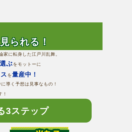
で見られる！
論家に転身した江戸川乱舞。
選ぶ
をモットーに
ース
量産中！
を
中に導く予想は見事なもの！
す！
る3ステップ