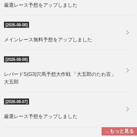
厳選レース予想をアップしました
[2026-08-08]
メインレース無料予想をアップしました
[2026-08-08]
レパードS(G3)穴馬予想大作戦 「大五郎のたわ言」
大五郎
[2026-08-07]
厳選レース予想をアップしました
→もっと見る