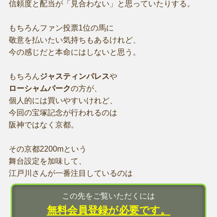
信頼度と配当が「見合わない」と思っていたりする。
もちろんファン投票1位の馬に
敬意を払いたい気持ちもあるけれど、
今の感じだと本命にはしないと思う。
もちろん
ジャスティンパレス
や
ローシャムパーク
の方が、
個人的には買いやすいけれど、
今回の宝塚記念が行われるのは
阪神ではなく京都。
その京都2200mという
舞台設定を加味して、
江戸川さんが一番注目しているのは
この先をご覧いただくには
無料会員登録が必要です。