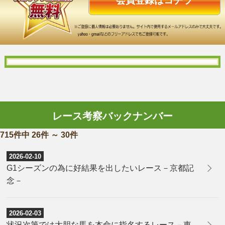
会員登録はコチラ
レース考察バックナンバー
715件中 26件 ～ 30件
2026-02-10
G1シーズンの為に好結果を出したいレース－京都記
念－
2026-02-03
状況次第では大胆な馬を本命に指名するレース－東