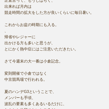
正直言って、もうしばらく、
出来れば月内は
競走時間の拡大をした方が良いくらいに毎日暑い。
これからお盆の時期にも入る。
、
帰省やレジャーに
出かける方も多いと思うが、
とにかく熱中症にはご注意いただきたい。
さて今週末の大一番は小倉記念。
変則開催で小倉ではなく
中京競馬場で行われる。
夏のハンデG3ということで、
メンバーも手頃、
波乱の要素も多くあるいるだけに、