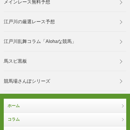
メインレース無料予想
江戸川の厳選レース予想
江戸川乱舞コラム「Alohaな競馬」
馬スピ黒板
競馬場さんぽシリーズ
ホーム
コラム