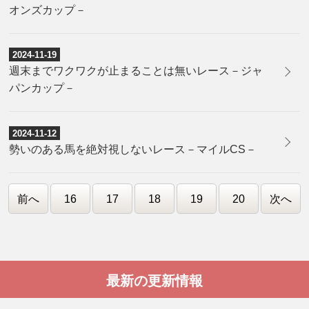
オンズカップ－
2024-11-19
週末までワクワクが止まることは無いレース－ジャ
パンカップ－
2024-11-12
勢いのある馬を絶対視しないレース－マイルCS－
前へ
16
17
18
19
20
次へ
最新の更新情報