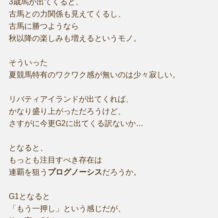
3歳馬が出てくると、
古馬との力関係も見えてくるし、
古馬に勝つようなら
秋以降の楽しみも増えるというモノ。
そういった
夏競馬特有のワクワク感が無いのは少々寂しい。
リバティアイランドが出てくれば、
かなり盛り上がっただろうけど、
さすがに今更G2に出てくる訳ないか…
となると、
もっとも注目すべき存在は
連覇を狙う
プログノーシス
だろうか。
G1となると
「もう一押し」という感じだが、