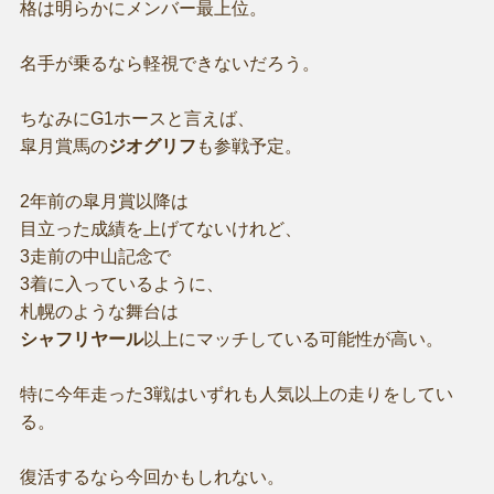
格は明らかにメンバー最上位。
名手が乗るなら軽視できないだろう。
ちなみにG1ホースと言えば、
皐月賞馬の
ジオグリフ
も参戦予定。
2年前の皐月賞以降は
目立った成績を上げてないけれど、
3走前の中山記念で
3着に入っているように、
札幌のような舞台は
シャフリヤール
以上にマッチしている可能性が高い。
特に今年走った3戦はいずれも人気以上の走りをしてい
る。
復活するなら今回かもしれない。