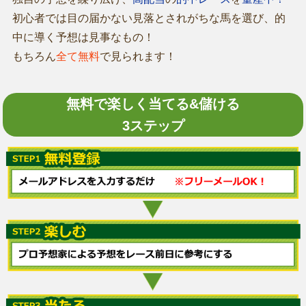
初心者では目の届かない見落とされがちな馬を選び、的
中に導く予想は見事なもの！
もちろん
全て無料
で見られます！
無料で楽しく当てる&儲ける
3ステップ