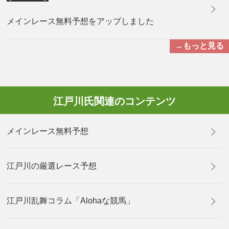
メインレース無料予想をアップしました
→もっと見る
江戸川氏関連のコンテンツ
メインレース無料予想
江戸川の厳選レース予想
江戸川乱舞コラム「Alohaな競馬」