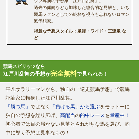
ッツ専属の予想家「江戸川乱舞」。
過去の傾向なども加味した総合的な見解と、いち
競馬ファンとしての純粋な視点も忘れないロマン
派予想家。
得意な予想スタイル：単複・ワイド・三連単 な
ど
競馬スピリッツなら
完全無料
江戸川乱舞の予想が
で見られる！
平凡サラリーマンから、独自の「逆走競馬予想」で競馬
評論家に転身した江戸川乱舞。
「勝つ馬」
ではなく
「負ける馬」から選ぶ
をモットーに
独自の予想を繰り広げ、
高配当
の
的中レース
を
量産中！
初心者では目の届かない見落とされがちな馬を選び、的
中に導く予想は見事なもの！