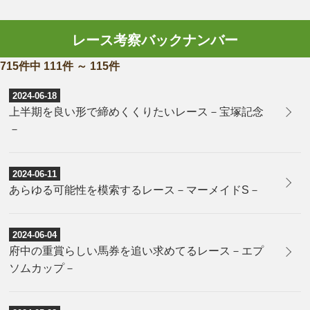
レース考察バックナンバー
715件中 111件 ～ 115件
2024-06-18
上半期を良い形で締めくくりたいレース－宝塚記念
－
2024-06-11
あらゆる可能性を模索するレース－マーメイドS－
2024-06-04
府中の重賞らしい馬券を追い求めてるレース－エプ
ソムカップ－