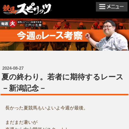
2024-08-27
夏の終わり。若者に期待するレース
－新潟記念－
長かった夏競馬もいよいよ今週が最後。
まだまだ暑いが