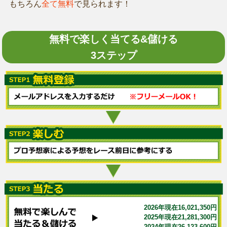
もちろん
全て無料
で見られます！
無料で楽しく当てる&儲ける
3ステップ
2026年現在16,021,350円
2025年現在21,281,300円
2024年現在26,123,600円