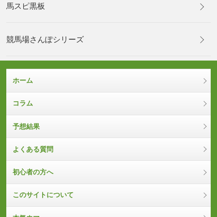
馬スピ黒板
競馬場さんぽシリーズ
ホーム
コラム
予想結果
よくある質問
初心者の方へ
このサイトについて