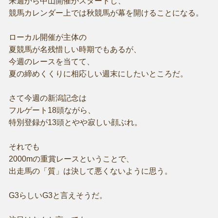
来週から中山開催がスタートし、
競馬カレンダー上では秋競馬が幕を開けることになる。
ローカル開催が主体の
夏競馬が名残惜しい時期でもあるが、
今週のレースを当てて、
夏の締めくくりに相応しい週末にしたいところだ。
さて今週の新潟記念は
フルゲート18頭ながら、
特別登録が13頭とやや寂しい顔ぶれ。
それでも
2000mの重賞レースということで、
出走馬の「質」は決して悪くないように思う。
G3らしいG3と言えそうだ。