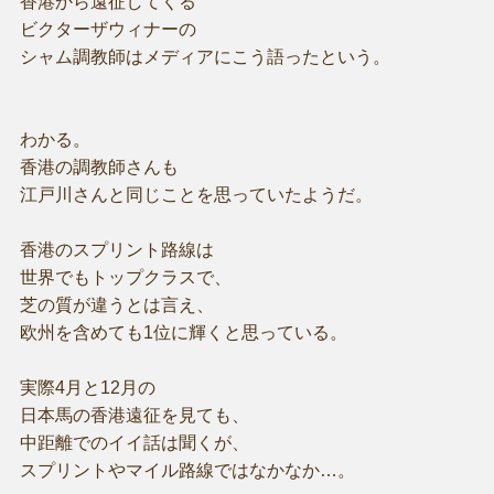
香港から遠征してくる
ビクターザウィナーの
シャム調教師はメディアにこう語ったという。
わかる。
香港の調教師さんも
江戸川さんと同じことを思っていたようだ。
香港のスプリント路線は
世界でもトップクラスで、
芝の質が違うとは言え、
欧州を含めても1位に輝くと思っている。
実際4月と12月の
日本馬の香港遠征を見ても、
中距離でのイイ話は聞くが、
スプリントやマイル路線ではなかなか…。