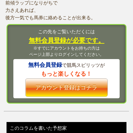
前傾ラップになりがちで
力さえあれば、
後方一気でも馬券に絡めることが出来る。
この先をご覧いただくには
無料会員登録が必要です。
※すでにアカウントをお持ちの方は
ページ上部よりログインしてください。
無料会員登録
で競馬スピリッツが
もっと楽しくなる！
アカウント登録はコチラ
このコラムを書いた予想家