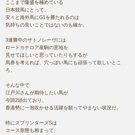
ここまで隆盛を極めている
日本競馬にとって、
安々と海外馬にG1を勝たれるのは
気持ちの良いことではないのも確か。
3連勝中のサトノレーヴには
ロードカナロア産駒の意地を
見せてほしいと思っていたりもするが
馬券を考えれば、穴っぽい馬にも頑張って欲しいとこ
ろ。
そんな中で
江戸川さんが期待したい馬が
今回2頭出ており、
香港勢に一泡吹かせる活躍を願ってやまない状況だ。
特にスプリンターズSは
コース形態も相まって、