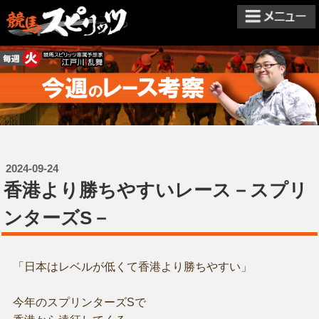
2024-09-24
香港より勝ちやすいレース－スプリ
ンターズS－
「日本はレベルが低くて香港より勝ちやすい」
今年のスプリンターズSで