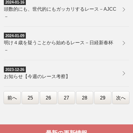
2024-01-16
頭数的にも、世代的にもガッカリするレース－AJCC
－
2024-01-09
明け４歳を疑うことから始めるレース－日経新春杯
－
2023-12-26
お知らせ【今週のレース考察】
前へ
25
26
27
28
29
次へ