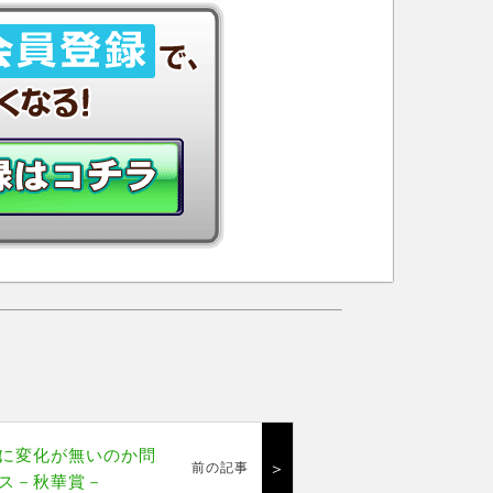
に変化が無いのか問
＞
前の記事
ス－秋華賞－