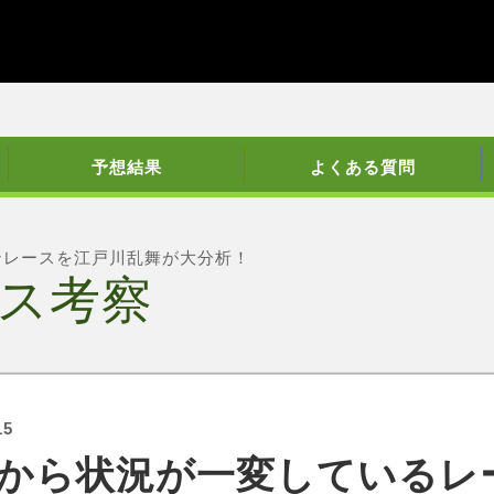
予想結果
よくある質問
ンレースを江戸川乱舞が大分析！
ス考察
15
から状況が一変しているレ