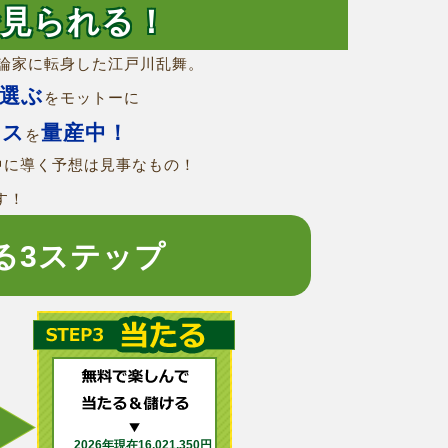
で見られる！
論家に転身した江戸川乱舞。
選ぶ
をモットーに
ース
量産中！
を
中に導く予想は見事なもの！
す！
る3ステップ
2026年現在16,021,350円