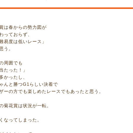
賞は春からの勢力図が
わっておらず、
難易度は低いレース」
思う。
の周囲でも
当たった！」
多かったし、
ゃんと勝つG1らしい決着で
ザーの方でも楽しめたレースでもあったと思う。
の菊花賞は状況が一転。
くなってしまった。