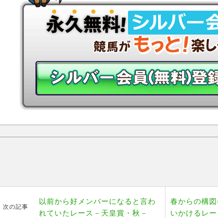
以前から好メンバーになると言わ
春からの構図
次の記事
れていたレース－天皇賞・秋－
いかけるレー