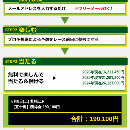
2026年現在16,211,450円
2025年現在21,281,300円
2024年現在26,123,600円
8月8日(土) 札幌11R
【五十嵐】獲得金:190,100円
合計：190,100円