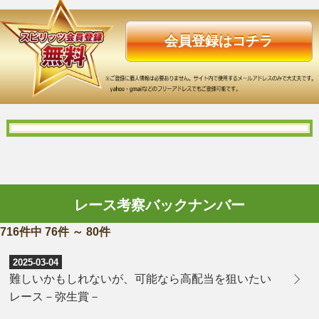
会員登録はコチラ
レース考察バックナンバー
716件中 76件 ～ 80件
2025-03-04
難しいかもしれないが、可能なら高配当を狙いたい
レース－弥生賞－