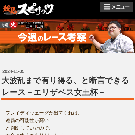
2024-11-05
大波乱まで有り得る、と断言できる
レース－エリザベス女王杯－
ブレイディヴェーグが出てくれば、
連覇の可能性が高い
と判断していたので、