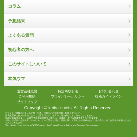
コラム
予想結果
よくある質問
初心者の方へ
このサイトについて
本気ウマ
運営会社概要
特定商取引法
お問い合わせ
ご利用規約
プライバシーポリシー
投稿ガイドライン
サイトマップ
Copyright © keiba-spirits. All Rights Reserved.
当サイトに掲載されている記事・写真・映像などの無断複製、転載を禁じます。
勝馬投票券は個人の責任においてご購入下さい。当方では購入代行などは行っておりません。
競馬法第28条により、未成年者は勝馬投票券を購入し、又は譲り受ける事は禁止されております。
※弊社が提供する情報又はサービスによって受けた利益、損害に関して弊社は一切関知せず、その責任は全て会員登録者個人にある
ものといたします。
This site is protected by reCAPTCHA and the Google
Privacy Policy
and
Terms of Service
apply.