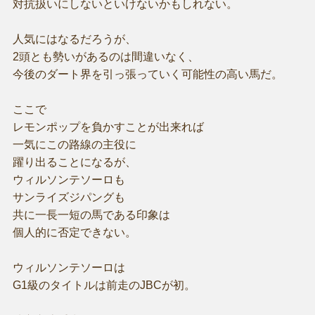
対抗扱いにしないといけないかもしれない。
人気にはなるだろうが、
2頭とも勢いがあるのは間違いなく、
今後のダート界を引っ張っていく可能性の高い馬だ。
ここで
レモンポップを負かすことが出来れば
一気にこの路線の主役に
躍り出ることになるが、
ウィルソンテソーロも
サンライズジパングも
共に一長一短の馬である印象は
個人的に否定できない。
ウィルソンテソーロは
G1級のタイトルは前走のJBCが初。