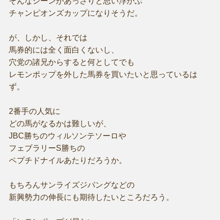
そんなシーンがあっさりと思い浮かぶ
チャンピオンズカップになりそうだ。
が、しかし、それでは
馬券的には全く面白くないし、
穴党の諸兄からすると何としてでも
レモンポップを外した馬券を買いたいと思っているは
ず。
2番手の人気に
どの馬がなるかは難しいが、
JBC勝ちのウィルソンテソーロや
フェブラリーS勝ちの
ペプチドナイルあたりだろうか。
もちろんサンライズジパングなどの
新興勢力の伸長にも期待したいところだろう。