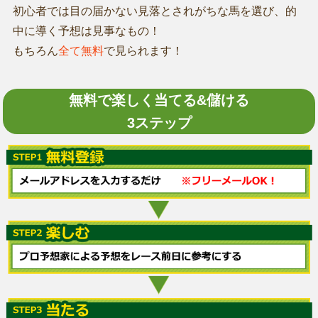
初心者では目の届かない見落とされがちな馬を選び、的
中に導く予想は見事なもの！
もちろん
全て無料
で見られます！
無料で楽しく当てる&儲ける
3ステップ