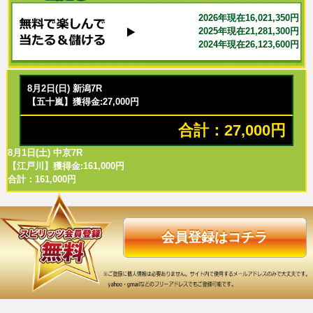
2026年現在16,021,350円
2025年現在21,281,300円
2024年現在26,123,600円
8月2日(日) 新潟7R
【五十嵐】獲得金:27,000円
合計：27,000円
8月1日(土) 中京7R
【江戸川】獲得金:161,000円
合計：161,000円
会員登録はコチラ