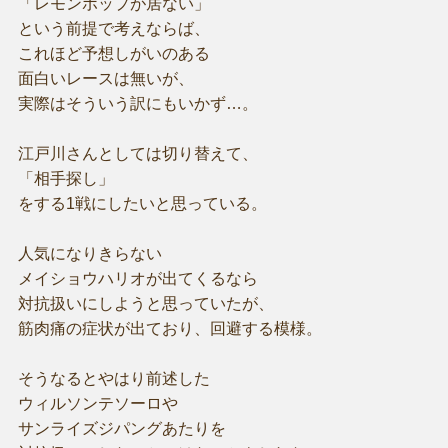
「レモンポップが居ない」
という前提で考えならば、
これほど予想しがいのある
面白いレースは無いが、
実際はそういう訳にもいかず…。
江戸川さんとしては切り替えて、
「相手探し」
をする1戦にしたいと思っている。
人気になりきらない
メイショウハリオが出てくるなら
対抗扱いにしようと思っていたが、
筋肉痛の症状が出ており、回避する模様。
そうなるとやはり前述した
ウィルソンテソーロや
サンライズジパングあたりを