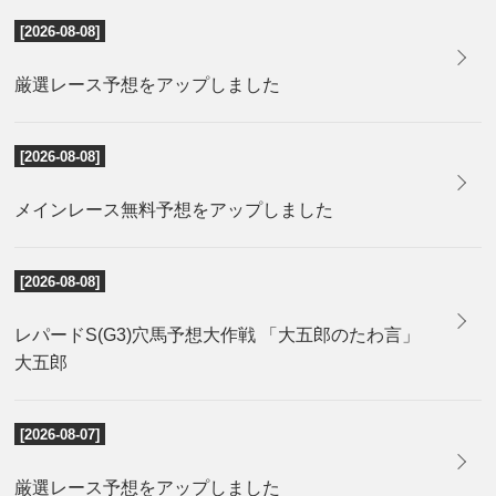
[2026-08-08]
厳選レース予想をアップしました
[2026-08-08]
メインレース無料予想をアップしました
[2026-08-08]
レパードS(G3)穴馬予想大作戦 「大五郎のたわ言」
大五郎
[2026-08-07]
厳選レース予想をアップしました