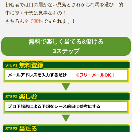
初心者では目の届かない見落とされがちな馬を選び、的
中に導く予想は見事なもの！
もちろん
全て無料
で見られます！
無料で楽しく当てる&儲ける
3ステップ