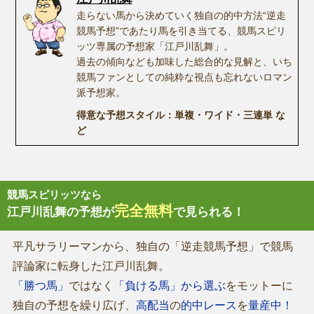
走らない馬から決めていく独自の的中方法“逆走
競馬予想”であたり馬を引き当てる、競馬スピリ
ッツ専属の予想家「江戸川乱舞」。
過去の傾向なども加味した総合的な見解と、いち
競馬ファンとしての純粋な視点も忘れないロマン
派予想家。
得意な予想スタイル：単複・ワイド・三連単 な
ど
競馬スピリッツなら
完全無料
江戸川乱舞の予想が
で見られる！
平凡サラリーマンから、独自の「逆走競馬予想」で競馬
評論家に転身した江戸川乱舞。
「勝つ馬」
ではなく
「負ける馬」から選ぶ
をモットーに
独自の予想を繰り広げ、
高配当
の
的中レース
を
量産中！