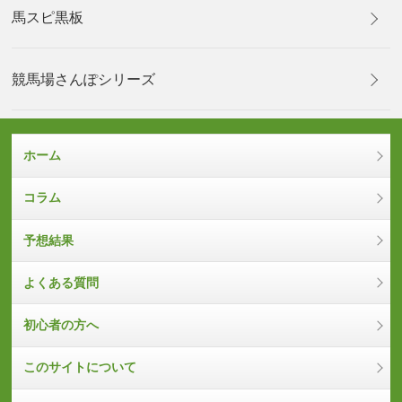
馬スピ黒板
競馬場さんぽシリーズ
ホーム
コラム
予想結果
よくある質問
初心者の方へ
このサイトについて