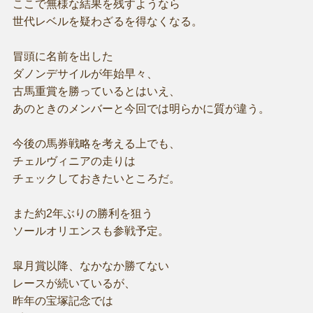
ここで無様な結果を残すようなら
世代レベルを疑わざるを得なくなる。
冒頭に名前を出した
ダノンデサイルが年始早々、
古馬重賞を勝っているとはいえ、
あのときのメンバーと今回では明らかに質が違う。
今後の馬券戦略を考える上でも、
チェルヴィニアの走りは
チェックしておきたいところだ。
また約2年ぶりの勝利を狙う
ソールオリエンスも参戦予定。
皐月賞以降、なかなか勝てない
レースが続いているが、
昨年の宝塚記念では