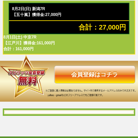
8月2日(日) 新潟7R
【五十嵐】獲得金:27,000円
合計：27,000円
8月1日(土) 中京7R
【江戸川】獲得金:161,000円
合計：161,000円
会員登録はコチラ