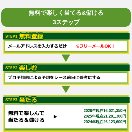
無料で楽しく当てる&儲ける
3ステップ
2026年現在16,021,350円
2025年現在21,281,300円
2024年現在26,123,600円