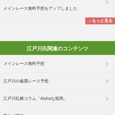
メインレース無料予想をアップしました
→もっと見る
江戸川氏関連のコンテンツ
メインレース無料予想
江戸川の厳選レース予想
江戸川乱舞コラム「Alohaな競馬」