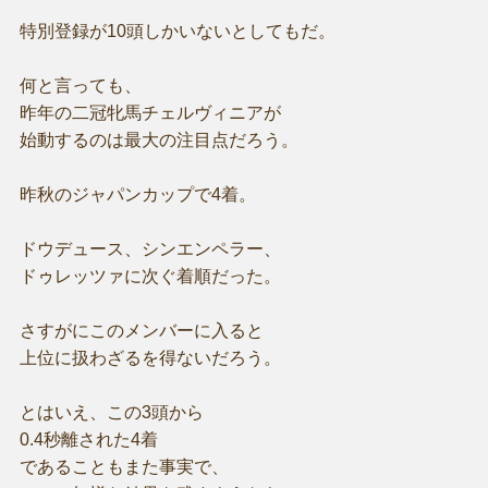
特別登録が10頭しかいないとしてもだ。
何と言っても、
昨年の二冠牝馬チェルヴィニアが
始動するのは最大の注目点だろう。
昨秋のジャパンカップで4着。
ドウデュース、シンエンペラー、
ドゥレッツァに次ぐ着順だった。
さすがにこのメンバーに入ると
上位に扱わざるを得ないだろう。
とはいえ、この3頭から
0.4秒離された4着
であることもまた事実で、