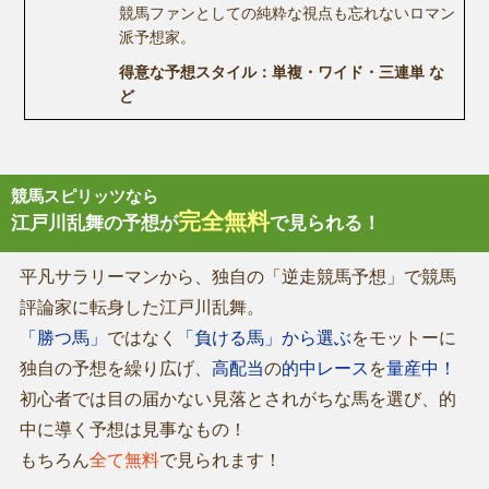
競馬ファンとしての純粋な視点も忘れないロマン
派予想家。
得意な予想スタイル：単複・ワイド・三連単 な
ど
競馬スピリッツなら
完全無料
江戸川乱舞の予想が
で見られる！
平凡サラリーマンから、独自の「逆走競馬予想」で競馬
評論家に転身した江戸川乱舞。
「勝つ馬」
ではなく
「負ける馬」から選ぶ
をモットーに
独自の予想を繰り広げ、
高配当
の
的中レース
を
量産中！
初心者では目の届かない見落とされがちな馬を選び、的
中に導く予想は見事なもの！
もちろん
全て無料
で見られます！