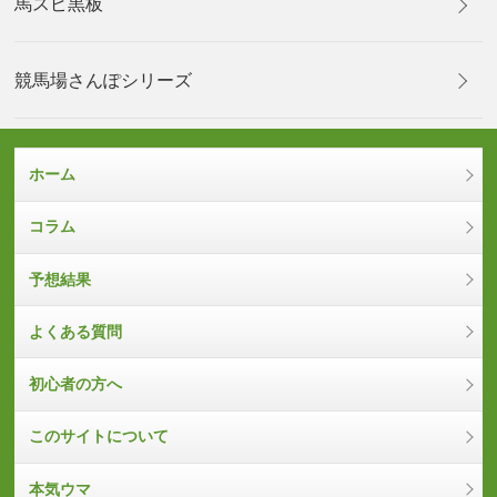
馬スピ黒板
競馬場さんぽシリーズ
ホーム
コラム
予想結果
よくある質問
初心者の方へ
このサイトについて
本気ウマ