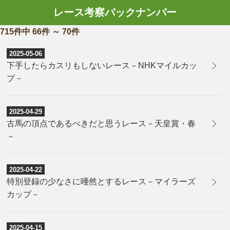
レース考察バックナンバー
715件中 66件 ～ 70件
2025-05-06
下手したらカスリもしないレース－NHKマイルカッ
プ－
2025-04-29
古馬の頂点であるべきだと思うレース－天皇賞・春
－
2025-04-22
特別登録の少なさに唖然とするレース－マイラーズ
カップ－
2025-04-15