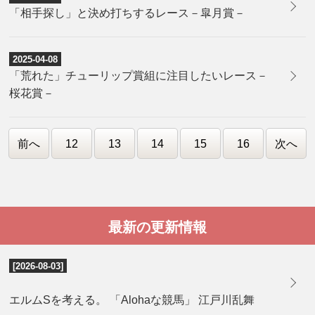
「相手探し」と決め打ちするレース－皐月賞－
2025-04-08
「荒れた」チューリップ賞組に注目したいレース－
桜花賞－
前へ
12
13
14
15
16
次へ
最新の更新情報
[2026-08-03]
エルムSを考える。 「Alohaな競馬」 江戸川乱舞