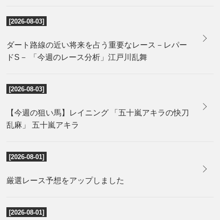
[2026-08-03]
ダート路線の近い将来を占う重要なレース－レパー
ドS－ 「今週のレース分析」江戸川乱舞
[2026-08-03]
【今週の狙い馬】レイニング 「五十嵐アキラの快刀
乱麻」 五十嵐アキラ
[2026-08-01]
厳選レース予想をアップしました
[2026-08-01]