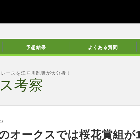
予想結果
よくある質問
ンレースを江戸川乱舞が大分析！
ス考察
27
のオークスでは桜花賞組が