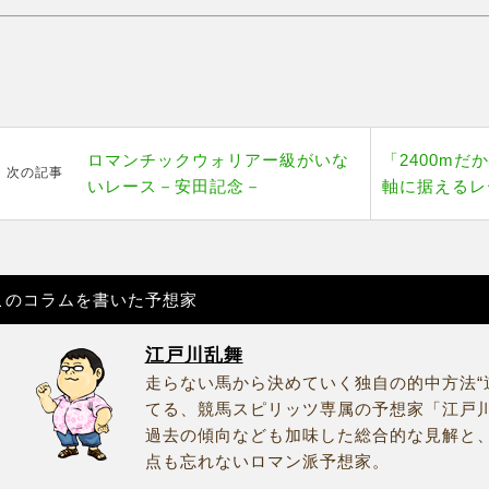
ロマンチックウォリアー級がいな
「2400m
次の記事
いレース－安田記念－
軸に据えるレ
このコラムを書いた予想家
江戸川乱舞
走らない馬から決めていく独自の的中方法“
てる、競馬スピリッツ専属の予想家「江戸
過去の傾向なども加味した総合的な見解と
点も忘れないロマン派予想家。