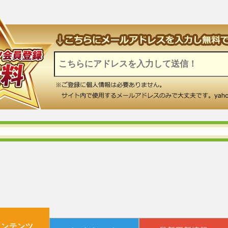
コンテンツ