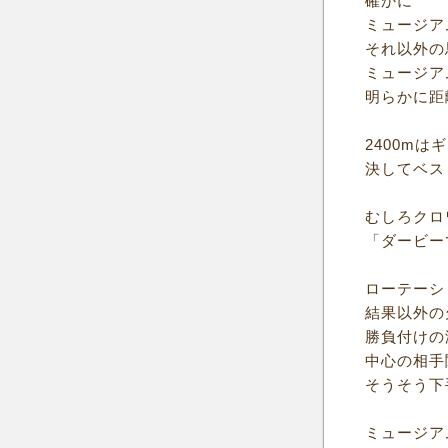
確かに
ミュージア
それ以外の
ミュージア
明らかに距
2400m
決してベス
むしろクロ
「ダービー
ローテーシ
結果以外の
勝負付けの
中心の相手
そうそう下
ミュージア