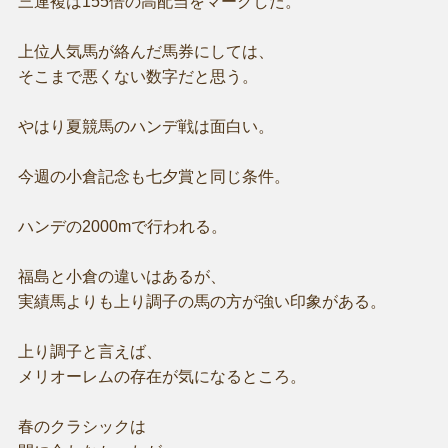
三連複は155倍の高配当をマークした。
上位人気馬が絡んだ馬券にしては、
そこまで悪くない数字だと思う。
やはり夏競馬のハンデ戦は面白い。
今週の小倉記念も七夕賞と同じ条件。
ハンデの2000mで行われる。
福島と小倉の違いはあるが、
実績馬よりも上り調子の馬の方が強い印象がある。
上り調子と言えば、
メリオーレムの存在が気になるところ。
春のクラシックは