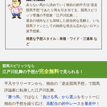
走らない馬から決めていく独自の的中方法“逆走
競馬予想”であたり馬を引き当てる、競馬スピリ
ッツ専属の予想家「江戸川乱舞」。
過去の傾向なども加味した総合的な見解と、いち
競馬ファンとしての純粋な視点も忘れないロマン
派予想家。
得意な予想スタイル：単複・ワイド・三連単 な
ど
競馬スピリッツなら
完全無料
江戸川乱舞の予想が
で見られる！
平凡サラリーマンから、独自の「逆走競馬予想」で競馬
評論家に転身した江戸川乱舞。
「勝つ馬」
ではなく
「負ける馬」から選ぶ
をモットーに
独自の予想を繰り広げ、
高配当
の
的中レース
を
量産中！