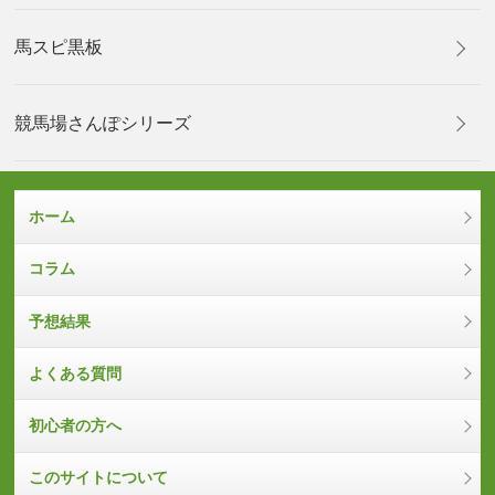
馬スピ黒板
競馬場さんぽシリーズ
ホーム
コラム
予想結果
よくある質問
初心者の方へ
このサイトについて