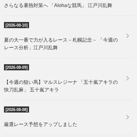
さらなる暑熱対策へ 「Alohaな競馬」 江戸川乱舞
[2026-08-10]
夏の大一番で力が入るレース－札幌記念－ 「今週の
レース分析」江戸川乱舞
[2026-08-09]
【今週の狙い馬】マルスレジーナ 「五十嵐アキラの
快刀乱麻」 五十嵐アキラ
[2026-08-08]
厳選レース予想をアップしました