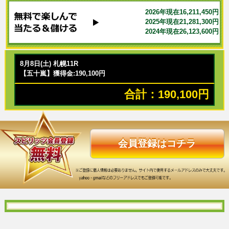
2026年現在16,211,450円
2025年現在21,281,300円
2024年現在26,123,600円
8月8日(土) 札幌11R
【五十嵐】獲得金:190,100円
合計：190,100円
会員登録はコチラ