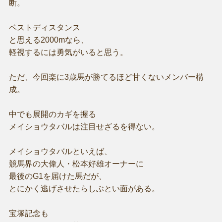
断。
ベストディスタンス
と思える2000mなら、
軽視するには勇気がいると思う。
ただ、今回楽に3歳馬が勝てるほど甘くないメンバー構
成。
中でも展開のカギを握る
メイショウタバルは注目せざるを得ない。
メイショウタバルといえば、
競馬界の大偉人・松本好雄オーナーに
最後のG1を届けた馬だが、
とにかく逃げさせたらしぶとい面がある。
宝塚記念も