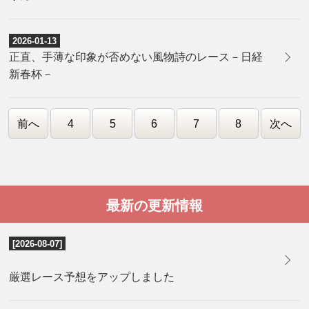
2026-01-13
正直、手薄な印象が否めない風物詩のレース－日経
新春杯－
前へ
4
5
6
7
8
次へ
最新の更新情報
[2026-08-07]
厳選レース予想をアップしました