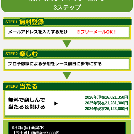
3ステップ
2026年現在16,021,350円
2025年現在21,281,300円
2024年現在26,123,600円
8月2日(日) 新潟7R
【五十嵐】獲得金:27,000円