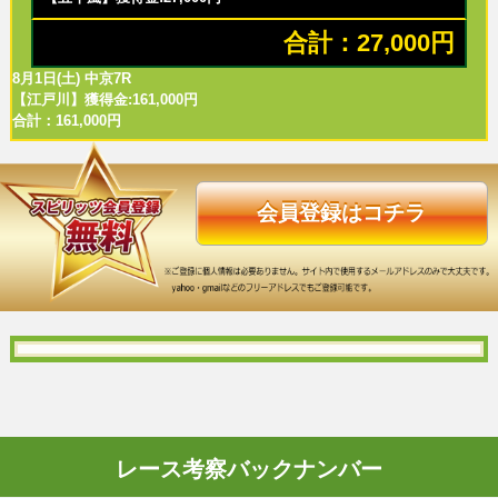
合計：27,000円
8月1日(土) 中京7R
【江戸川】獲得金:161,000円
合計：161,000円
会員登録はコチラ
レース考察バックナンバー