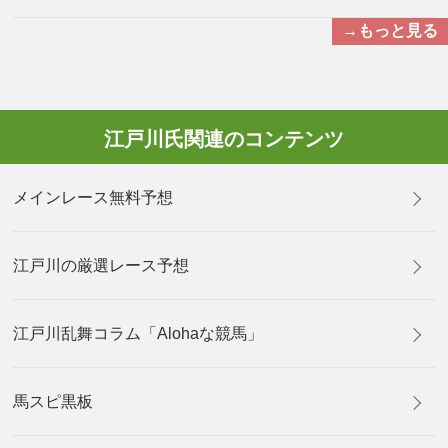
→もっと見る
江戸川氏関連のコンテンツ
メインレース無料予想
江戸川の厳選レース予想
江戸川乱舞コラム「Alohaな競馬」
馬スピ黒板