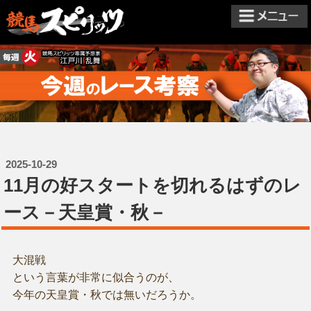
2025-10-29
11月の好スタートを切れるはずのレ
ース－天皇賞・秋－
大混戦
という言葉が非常に似合うのが、
今年の天皇賞・秋では無いだろうか。