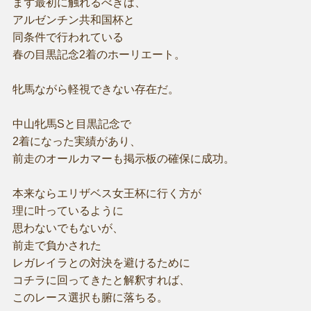
まず最初に触れるべきは、
アルゼンチン共和国杯と
同条件で行われている
春の目黒記念2着のホーリエート。
牝馬ながら軽視できない存在だ。
中山牝馬Sと目黒記念で
2着になった実績があり、
前走のオールカマーも掲示板の確保に成功。
本来ならエリザベス女王杯に行く方が
理に叶っているように
思わないでもないが、
前走で負かされた
レガレイラとの対決を避けるために
コチラに回ってきたと解釈すれば、
このレース選択も腑に落ちる。