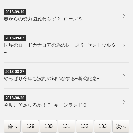
2013-09-10
春からの勢力図変わらず？−ローズＳ−
2013-09-03
世界のロードカナロアの為のレース？−セントウルＳ
−
2013-08-27
やっぱり今年も波乱の匂いがする−新潟記念−
2013-08-20
今度こそ足りるか！？−キーンランドＣ−
前へ
129
130
131
132
133
次へ