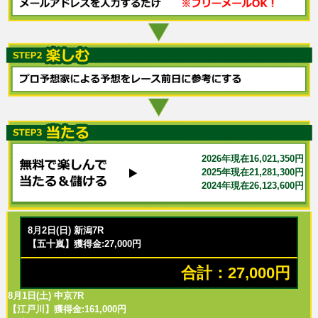
2026年現在16,021,350円
2025年現在21,281,300円
2024年現在26,123,600円
8月2日(日) 新潟7R
【五十嵐】獲得金:27,000円
合計：27,000円
8月1日(土) 中京7R
【江戸川】獲得金:161,000円