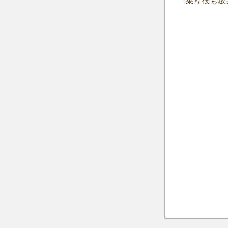
乗り役も坂