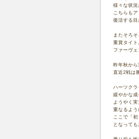
様々な状況
こちらもア
復活する目
またそろそ
重賞タイト
ファーヴェ
昨年秋から
直近2戦は
ハーツクラ
緩やかな成
ようやく実
重なるよう
ここで「初
となっても