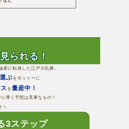
 など
で見られる！
論家に転身した江戸川乱舞。
選ぶ
をモットーに
ース
量産中！
を
中に導く予想は見事なもの！
す！
る3ステップ