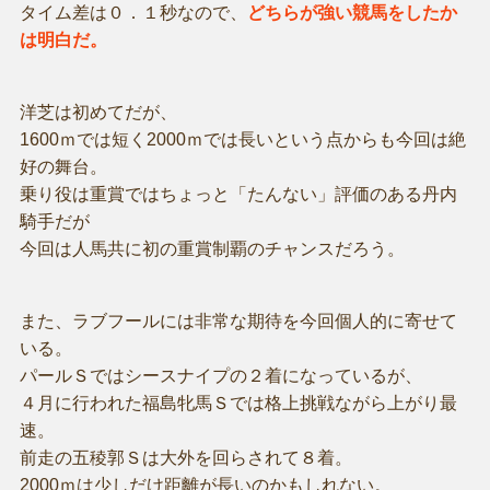
タイム差は０．１秒なので、
どちらが強い競馬をしたか
は明白だ。
洋芝は初めてだが、
1600ｍでは短く2000ｍでは長いという点からも今回は絶
好の舞台。
乗り役は重賞ではちょっと「たんない」評価のある丹内
騎手だが
今回は人馬共に初の重賞制覇のチャンスだろう。
また、ラブフールには非常な期待を今回個人的に寄せて
いる。
パールＳではシースナイプの２着になっているが、
４月に行われた福島牝馬Ｓでは格上挑戦ながら上がり最
速。
前走の五稜郭Ｓは大外を回らされて８着。
2000ｍは少しだけ距離が長いのかもしれない。