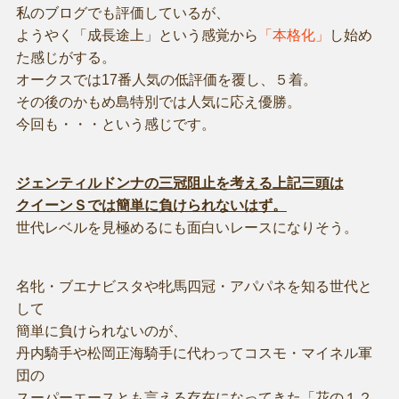
私のブログでも評価しているが、
ようやく「成長途上」という感覚から
「本格化」
し始め
た感じがする。
オークスでは17番人気の低評価を覆し、５着。
その後のかもめ島特別では人気に応え優勝。
今回も・・・という感じです。
ジェンティルドンナの三冠阻止を考える上記三頭は
クイーンＳでは簡単に負けられないはず。
世代レベルを見極めるにも面白いレースになりそう。
名牝・ブエナビスタや牝馬四冠・アパパネを知る世代と
して
簡単に負けられないのが、
丹内騎手や松岡正海騎手に代わってコスモ・マイネル軍
団の
スーパーエースとも言える存在になってきた「花の１２