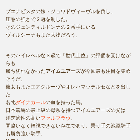
ブエナビスタの妹・ジョワドヴィーヴルを倒し、
圧巻の強さで２冠を制した。
そのジェンティルドンナの２番手にいる
ヴィルシーナもまた大物だろう。
そのハイレベルな３歳で「世代上位」の評価を受けなが
らも
勝ち切れなかった
アイムユアーズ
が今回最も注目を集め
そうだ。
彼女もまたエアグルーヴやオレハマッテルゼなどを出し
た
名牝
ダイナカール
の血を持った馬。
日本競馬の最上級の母系を持つアイムユアーズの父は
洋芝適性の高い
ファルブラヴ
。
間違いなく軽視できない存在であり、乗り手の池添騎手
も勝負強い騎手。