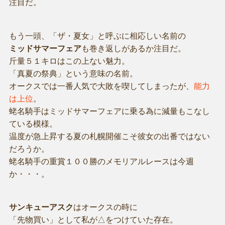
注目だ。
もう一頭、「ザ・夏女」と呼ぶに相応しい名前の
ミッドサマーフェア
も巻き返しがあるか注目だ。
斤量５１キロはこの上ない魅力。
「真夏の祭典」という意味の名前。
オークスでは一番人気で大敗を喫してしまったが、
能力
は上位
。
蛯名騎手はミッドサマーフェアに乗る為に減量もこなし
ている模様。
温度が急上昇する夏の札幌開催こそ彼女の出番ではない
だろうか。
蛯名騎手の重賞１００勝のメモリアルレースは今週
か・・・。
サンキューアスク
はオークスの時に
「先物買い」として私が△をつけていた存在。