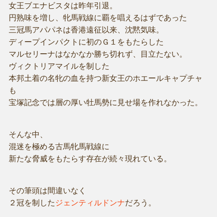
女王ブエナビスタは昨年引退。
円熟味を増し、牝馬戦線に覇を唱えるはずであった
三冠馬アパパネは香港遠征以来、沈黙気味。
ディープインパクトに初のＧ１をもたらした
マルセリーナはなかなか勝ち切れず、目立たない。
ヴィクトリアマイルを制した
本邦土着の名牝の血を持つ新女王のホエールキャプチャ
も
宝塚記念では層の厚い牡馬勢に見せ場を作れなかった。
そんな中、
混迷を極める古馬牝馬戦線に
新たな脅威をもたらす存在が続々現れている。
その筆頭は間違いなく
２冠を制した
ジェンティルドンナ
だろう。