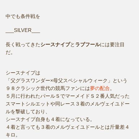
中でも条件戦を
___SILVER___
長く戦ってきた
シースナイプ
と
ラブフール
には要注目
だ。
シースナイプは
「父グラスワンダー×母父スペシャルウィーク」という
９８クラシック世代の競馬ファンには
夢の配合
。
５月に行われたパールＳでマーメイドＳ２番人気だった
スマートシルエットや同レース３着のメルヴェイユドー
ルを撃破しており、
シースナイプ自身も４着になっている。
４着と言っても３着のメルヴェイユドールとは斤量差４
キロ。