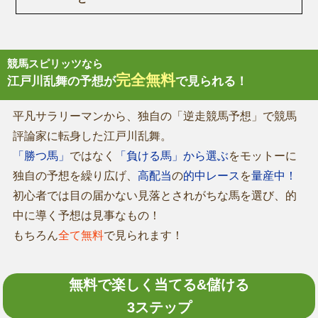
競馬スピリッツなら
完全無料
江戸川乱舞の予想が
で見られる！
平凡サラリーマンから、独自の「逆走競馬予想」で競馬
評論家に転身した江戸川乱舞。
「勝つ馬」
ではなく
「負ける馬」から選ぶ
をモットーに
独自の予想を繰り広げ、
高配当
の
的中レース
を
量産中！
初心者では目の届かない見落とされがちな馬を選び、的
中に導く予想は見事なもの！
もちろん
全て無料
で見られます！
無料で楽しく当てる&儲ける
3ステップ