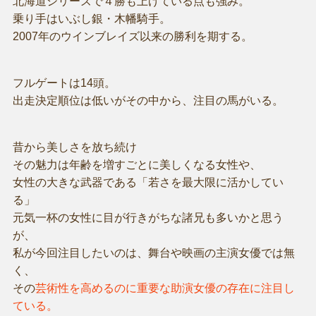
北海道シリーズで４勝も上げている点も強み。
乗り手はいぶし銀・木幡騎手。
2007年のウインブレイズ以来の勝利を期する。
フルゲートは14頭。
出走決定順位は低いがその中から、注目の馬がいる。
昔から美しさを放ち続け
その魅力は年齢を増すごとに美しくなる女性や、
女性の大きな武器である「若さを最大限に活かしてい
る」
元気一杯の女性に目が行きがちな諸兄も多いかと思う
が、
私が今回注目したいのは、舞台や映画の主演女優では無
く、
その
芸術性を高めるのに重要な助演女優の存在に注目し
ている。