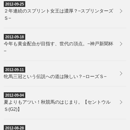
2012-09-25
２年連続のスプリント女王は濃厚？−スプリンターズ
Ｓ−
2012-09-18
今年も黄金配合が目指す、世代の頂点。−神戸新聞杯
−
2012-09-11
牝馬三冠という伝説への道は険しい？−ローズＳ−
2012-09-04
夏よりもアツい！秋競馬のはじまり。【セントウル
Ｓ(G2)】
2012-08-28