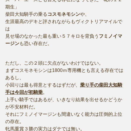
期生」
柴田大知騎手の乗る
コスモネモシン
や、
生涯最高のデキと評されながらもヴィクトリアマイルで
は
見せ場のなかった最も重い５７キロを背負う
フミノイマ
ージン
も恐い存在だ。
ただし、この２頭に欠点がないわけではない。
まずコスモネモシンは1800ｍ専用機とも言える存在では
あるし、
小回りは最も得意とするはずだが、
乗り手の柴田大知騎
手は今回が初騎乗
。
上手い騎手ではあるが、いきなり結果を出せるかどうか
が不安材料だ。
それにフミノイマージンも間違いなく能力は圧倒的上位
の存在。
牝馬重賞３勝の実力はダテでは無い。