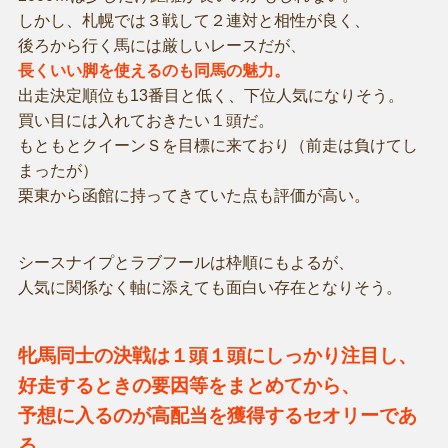
しかし、札幌では３戦して２連対と相性が良く、
後ろから行く馬には厳しいレースだが、
長くいい脚を使えるのも同馬の魅力。
出走決定順位も13番目と低く、下位人気になりそう。
買い目には入れておきたい１頭だ。
もともとクイーンＳを目標に来ており（前走は負けてし
まったが）
栗東から函館に持ってきていた点も評価が高い。
シースナイプとラブフールは枠順にもよるが、
人気に関係なく軸に添えても面白い存在となりそう。
牝馬同士の決戦は１頭１頭にしっかり注目し、
好走するときの要因等をまとめてから、
予想に入るのが高配当を獲得するセオリーであ
る。