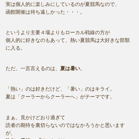
実は個人的に楽しみにしているのが夏競馬なので、
函館開催は待ち遠しかった・・・。
というより主要４場よりもローカル戦線の方が
個人的に好きなのもあって、熱い夏競馬は大好きな部類
に入る。
ただ、一言言えるのは、
夏は暑い
。
「熱い」のは好きだけど、「暑い」のはキライ。
夏は「クーラーからクーラーへ」がテーマです。
まぁ、見かけどおり過ぎて
読者の期待を裏切らないのではなかろうかと思います
が、