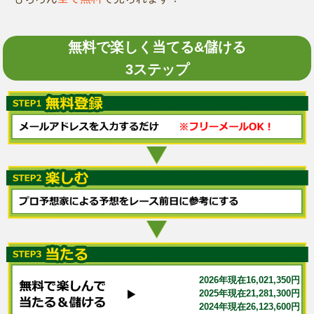
無料で楽しく当てる&儲ける
3ステップ
2026年現在16,021,350円
2025年現在21,281,300円
2024年現在26,123,600円