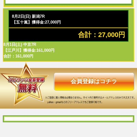
8月2日(日) 新潟7R
【五十嵐】獲得金:27,000円
合計：27,000円
8月1日(土) 中京7R
【江戸川】獲得金:161,000円
合計：161,000円
会員登録はコチラ