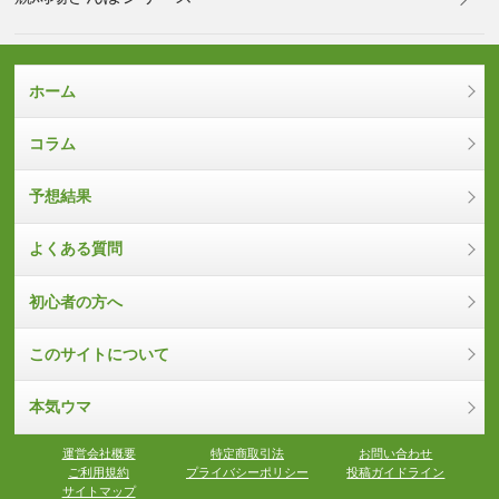
ホーム
コラム
予想結果
よくある質問
初心者の方へ
このサイトについて
本気ウマ
運営会社概要
特定商取引法
お問い合わせ
ご利用規約
プライバシーポリシー
投稿ガイドライン
サイトマップ