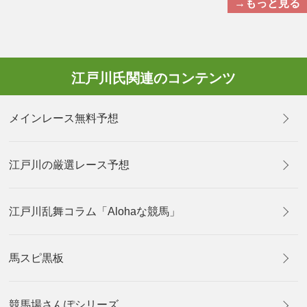
→もっと見る
江戸川氏関連のコンテンツ
メインレース無料予想
江戸川の厳選レース予想
江戸川乱舞コラム「Alohaな競馬」
馬スピ黒板
競馬場さんぽシリーズ