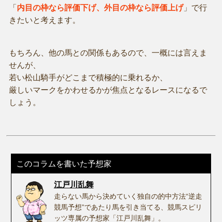
「
内目の枠なら評価下げ、外目の枠なら評価上げ
」で行
きたいと考えます。
もちろん、他の馬との関係もあるので、一概には言えま
せんが、
若い松山騎手がどこまで積極的に乗れるか、
厳しいマークをかわせるかが焦点となるレースになるで
しょう。
このコラムを書いた予想家
江戸川乱舞
走らない馬から決めていく独自の的中方法“逆走
競馬予想”であたり馬を引き当てる、競馬スピリ
ッツ専属の予想家「江戸川乱舞」。