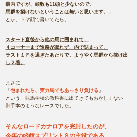
最内ですが、頭数も11頭と少ないので、
馬群を捌けないということは無いと思います。
」
とか、ドヤ顔で書いてたら、
スタート直後から他の馬に囲まれて、
４コーナーまで進路が取れず、内で詰まって、
ラスト１Ｆを過ぎたあたりで、ようやく馬群から抜け出
し２着。
まさに
「
包まれたら、実力馬でもあっさり負ける
」
という、競馬学校の教科書に出てきてもおかしくない
御手本のようなレースでした。
そんなロードカナロアを完封したのが、
今年の函館スプリントＳの主役である