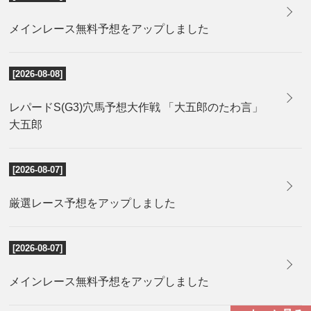
メインレース無料予想をアップしました
[2026-08-08]
レパードS(G3)穴馬予想大作戦 「大五郎のたわ言」
大五郎
[2026-08-07]
厳選レース予想をアップしました
[2026-08-07]
メインレース無料予想をアップしました