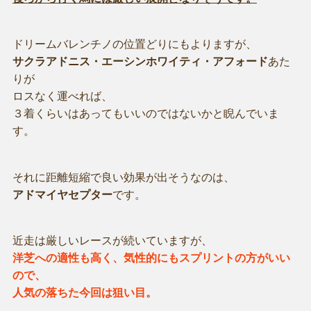
ドリームバレンチノの位置どりにもよりますが、
サクラアドニス・エーシンホワイティ・アフォード
あた
りが
ロスなく運べれば、
３着くらいはあってもいいのではないかと睨んでいま
す。
それに距離短縮で良い効果が出そうなのは、
アドマイヤセプター
です。
近走は厳しいレースが続いていますが、
洋芝への適性も高く、気性的にもスプリントの方がいい
ので、
人気の落ちた今回は狙い目。