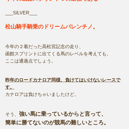
___SILVER___
松山騎手騎乗のドリームバレンチノ。
今年の２着だった高松宮記念の走り、
函館スプリントに出てくる馬のレベルを考えても、
ここは通過点でしょう。
昨年のロードカナロア同様、負けてはいけないレースで
す。
カナロアは負けちゃいましたけど。
強い馬に乗っているからと言って、
そう、
簡単に勝てないのが競馬の難しいところ。