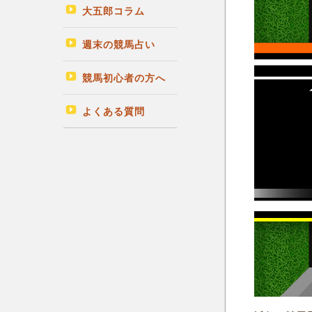
大五郎コラム
週末の競馬占い
競馬初心者の方へ
よくある質問