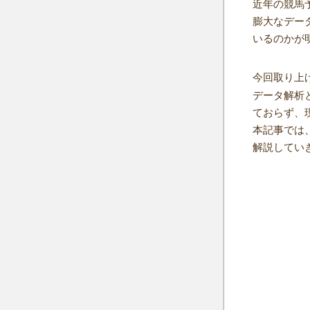
近年の競馬
膨大なデー
いるのかが
今回取り上
データ解析
ておらず、
本記事では
解説してい