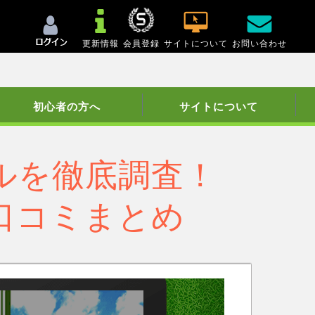
更新情報
会員登録
サイトについて
お問い合わせ
初心者の方へ
サイトについて
ルを徹底調査！
口コミまとめ