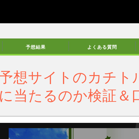
予想結果
よくある質問
予想サイトのカチト
に当たるのか検証＆