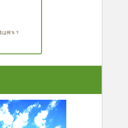
性は何％？