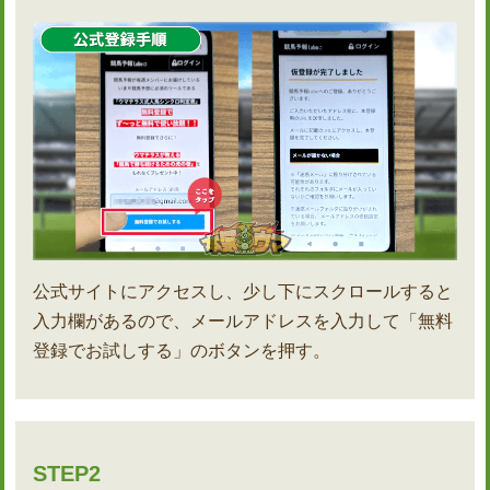
公式サイトにアクセスし、少し下にスクロールすると
入力欄があるので、メールアドレスを入力して「無料
登録でお試しする」のボタンを押す。
STEP2