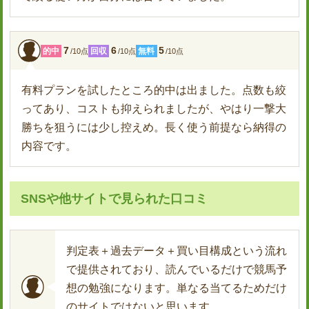
7
6
5
的中
回収
無料
/10点
/10点
/10点
有料プランを試したところ的中は出ました。点数も絞
ってあり、コストも抑えられましたが、やはり一撃大
勝ちを狙うには少し控えめ。長く使う前提なら納得の
内容です。
SNSや他サイトで見られた口コミ
判定表＋過去データ＋買い目構成という流れ
で提供されており、読んでいるだけで競馬予
想の勉強になります。単なる当てるためだけ
のサイトではないと思います。