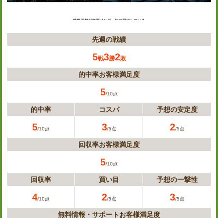
先週の戦績
5
3
2
戦
勝
敗
的中率お客様満足度
5
/10点
的中率
コスパ
予想の安定度
5
3
2
/10点
/5点
/5点
回収率お客様満足度
5
/10点
回収率
買い目
予想の一撃性
4
2
3
/10点
/5点
/5点
無料情報・サポートお客様満足度