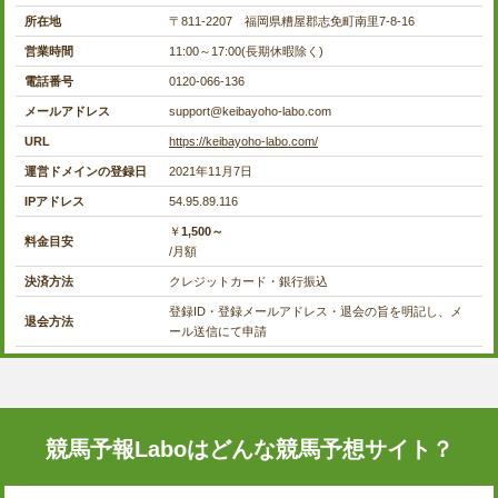
所在地
〒811-2207 福岡県糟屋郡志免町南里7-8-16
営業時間
11:00～17:00(長期休暇除く)
電話番号
0120-066-136
メールアドレス
support@keibayoho-labo.com
URL
https://keibayoho-labo.com/
運営ドメインの登録日
2021年11月7日
IPアドレス
54.95.89.116
￥
1,500～
料金目安
/月額
決済方法
クレジットカード・銀行振込
登録ID・登録メールアドレス・退会の旨を明記し、メ
退会方法
ール送信にて申請
競馬予報Laboはどんな競馬予想サイト？