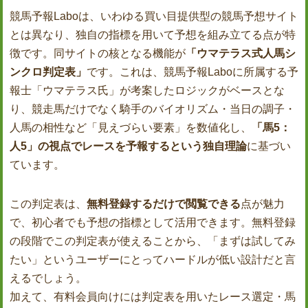
競馬予報Laboは、いわゆる買い目提供型の競馬予想サイト
とは異なり、独自の指標を用いて予想を組み立てる点が特
徴です。同サイトの核となる機能が
「ウマテラス式人馬シ
ンクロ判定表」
です。これは、競馬予報Laboに所属する予
報士「ウマテラス氏」が考案したロジックがベースとな
り、競走馬だけでなく騎手のバイオリズム・当日の調子・
人馬の相性など「見えづらい要素」を数値化し、
「馬5：
人5」の視点でレースを予報するという独自理論
に基づい
ています。
この判定表は、
無料登録するだけで閲覧できる
点が魅力
で、初心者でも予想の指標として活用できます。無料登録
の段階でこの判定表が使えることから、「まずは試してみ
たい」というユーザーにとってハードルが低い設計だと言
えるでしょう。
加えて、有料会員向けには判定表を用いたレース選定・馬