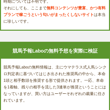
時期については不明です。
それにしても、ここまで
無料コンテンツが豊富、かつ有料
プランで稼ごうという匂いがまったくしないサイト
は本当
に珍しいです。
競馬予報Laboの無料予想を実際に検証
競馬予報Laboの無料情報は、主にウマテラス式人馬シンク
ロ判定表に基づいてはじき出された推奨馬の中から、本命
1頭と相手数頭を推奨する形で提供されます。一応、本命
を1着軸、残りの相手を流した3連単が推奨ということには
なっていますが、買い方はユーザーそれぞれの裁量に任さ
れています。