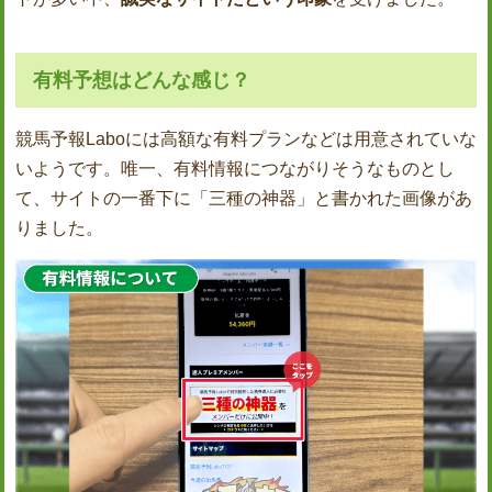
有料予想はどんな感じ？
競馬予報Laboには高額な有料プランなどは用意されていな
いようです。唯一、有料情報につながりそうなものとし
て、サイトの一番下に「三種の神器」と書かれた画像があ
りました。