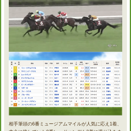
相手筆頭の6番ミュージアムマイルが人気に応え1着、