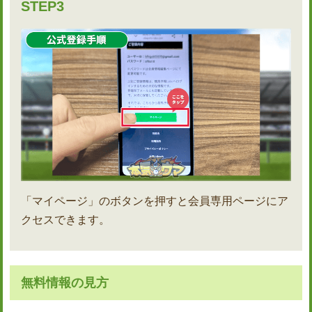
STEP3
「マイページ」のボタンを押すと会員専用ページにア
クセスできます。
無料情報の見方