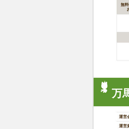
無料
万
運営
運営