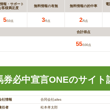
情報・サポート
電
無料情報の有無
無料情報の的中率
お客様満足度
5
3
2
/10点
/5点
/5点
合計得点
55
/100点
馬券必中宣言ONEのサイト
会社情報
合同会社ailes
責任者
松本孝太郎