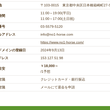
地
〒103-0015 東京都中央区日本橋箱崎町27
11:00～19:00(平日)
時間
11:00～17:00(土日祝)
番号
03-5579-5120
ルアドレス
info@no1-horse.com
https://www.no1-horse.com/
ドメインの登録日
2024年9月13日
ドレス
153.127.51.98
￥
18,000～
目安
/1予想
方法
クレジットカード・銀行振込
方法
メールにて退会を申請