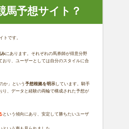
競馬予想サイト？
イトです。
組み
にあります。それぞれの馬券師が得意分野
ており、ユーザーとしては自分のスタイルに合
のか」という
予想根拠を明示
しています。騎手
おり、データと経験の両輪で構成された予想が
る
という傾向にあり、安定して勝ちたいユーザ
いという声も見られました。