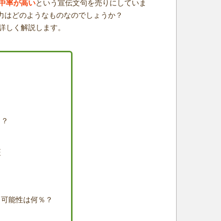
中率が高い
という宣伝文句を売りにしていま
力はどのようなものなのでしょうか？
詳しく解説します。
ト？
証
る可能性は何％？