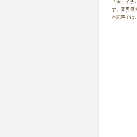
「今、イチ
す。業界最
本記事では