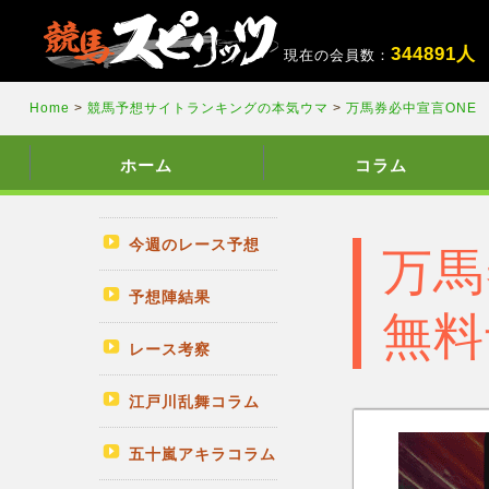
3
4
4
8
9
1
人
現在の会員数：
Home
>
競馬予想サイトランキングの本気ウマ
>
万馬券必中宣言ONE
ホーム
コラム
今週のレース予想
万馬
予想陣結果
無料
レース考察
江戸川乱舞コラム
五十嵐アキラコラム