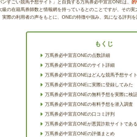
バンすごい競馬予想サイト」と自負する万馬券必中宣言ONEは、
的
大級の在籍馬券師数と情報網を持っているとのことですが、その実
、実際の利用者の声をもとに、ONEの特徴や強み、気になる評判を
もくじ
万馬券必中宣言ONEの点数詳細
万馬券必中宣言ONEのサイト詳細
万馬券必中宣言ONEはどんな競馬予想サイ
万馬券必中宣言ONEに実際に登録してみた
万馬券必中宣言ONEの無料予想を実際に検
万馬券必中宣言ONEの有料予想を潜入調査
万馬券必中宣言ONEの口コミ評判
万馬券必中宣言ONEが悪質詐欺サイトであ
万馬券必中宣言ONEの評価まとめ