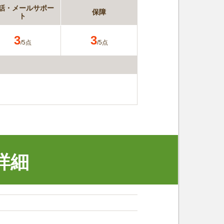
話・メールサポー
保障
ト
3
3
/5点
/5点
詳細