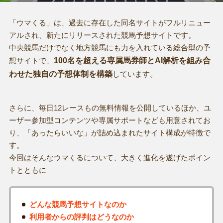
「ウマくる」は、過去に存在した同名サイトがフルリニュー
アルされ、新たにリリースされた競馬予想サイトです。
中央競馬だけでなく地方競馬にも力を入れている総合型の予
想サイトで、
100名を超える専属馬券師とAI解析を組み合
わせた独自の予想体制を構築
しています。
さらに、毎日12レースもの無料情報を公開しているほか、ユ
ーザー参加型コンテンツや専属サポートなども用意されてお
り、「あったらいいな」が詰め込まれたサイト構成が特徴で
す。
今回はそんなウマくるについて、大きく進化を遂げたポイン
トとともに
どんな競馬予想サイトなのか
利用者からの評判はどうなのか