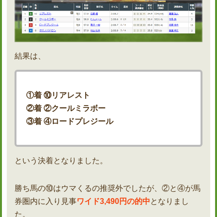
結果は、
①着 ⑩リアレスト
②着 ②クールミラボー
③着 ④ロードプレジール
という決着となりました。
勝ち馬の⑩はウマくるの推奨外でしたが、②と④が馬
券圏内に入り見事
ワイド3,490円の的中
となりまし
た。