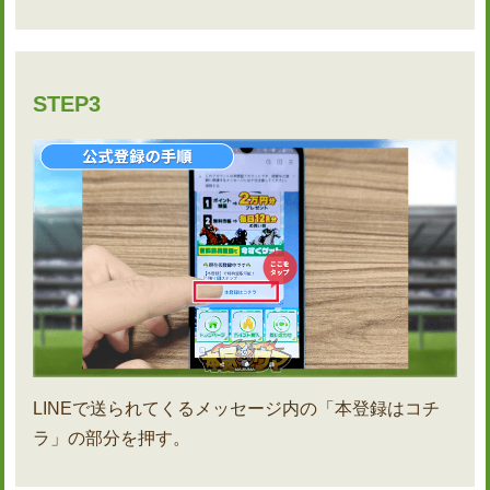
STEP3
LINEで送られてくるメッセージ内の「本登録はコチ
ラ」の部分を押す。