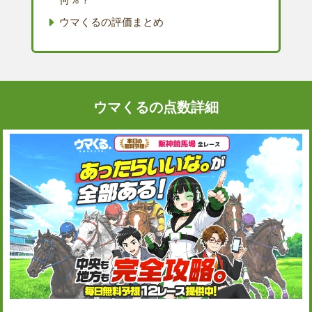
ウマくるの評価まとめ
ウマくるの点数詳細