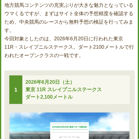
地方競馬コンテンツの充実ぶりが大きな魅力となっている
ウマくるですが、まずはサイト全体の予想精度を確認する
ため、中央競馬のレースから無料予想の検証を行ってみま
す。
今回対象としたのは、2026年6月20日に行われた東京
11R・スレイプニルステークス。ダート2100メートルで行
われたオープンクラスの一戦です。
2026年6月20日（土）
1
東京 11R スレイプニルステークス
ダート2,100メートル