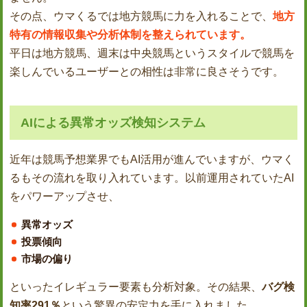
その点、ウマくるでは地方競馬に力を入れることで、
地方
特有の情報収集や分析体制を整えられています。
平日は地方競馬、週末は中央競馬というスタイルで競馬を
楽しんでいるユーザーとの相性は非常に良さそうです。
AIによる異常オッズ検知システム
近年は競馬予想業界でもAI活用が進んでいますが、ウマく
るもその流れを取り入れています。以前運用されていたAI
をパワーアップさせ、
異常オッズ
投票傾向
市場の偏り
といったイレギュラー要素も分析対象。その結果、
バグ検
知率291％
という驚異の安定力を手に入れました。