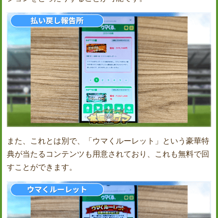
また、これとは別で、「ウマくルーレット」という豪華特
典が当たるコンテンツも用意されており、これも無料で回
すことができます。