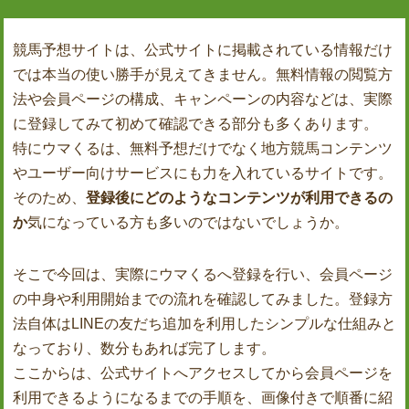
競馬予想サイトは、公式サイトに掲載されている情報だけ
では本当の使い勝手が見えてきません。無料情報の閲覧方
法や会員ページの構成、キャンペーンの内容などは、実際
に登録してみて初めて確認できる部分も多くあります。
特にウマくるは、無料予想だけでなく地方競馬コンテンツ
やユーザー向けサービスにも力を入れているサイトです。
そのため、
登録後にどのようなコンテンツが利用できるの
か
気になっている方も多いのではないでしょうか。
そこで今回は、実際にウマくるへ登録を行い、会員ページ
の中身や利用開始までの流れを確認してみました。登録方
法自体はLINEの友だち追加を利用したシンプルな仕組みと
なっており、数分もあれば完了します。
ここからは、公式サイトへアクセスしてから会員ページを
利用できるようになるまでの手順を、画像付きで順番に紹