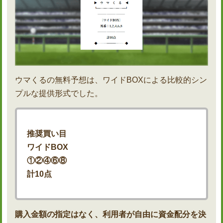
ウマくるの無料予想は、ワイドBOXによる比較的シン
プルな提供形式でした。
推奨買い目
ワイドBOX
①②④⑥⑧
計10点
購入金額の指定はなく、利用者が自由に資金配分を決