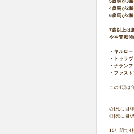
5歳馬が3勝
4歳馬が2勝
6歳馬が2勝
7歳以上は
やや苦戦傾
・キルロー
・トゥラヴ
・ナランフ
・ファスト
この4頭は
◎[死に目/
◎[死に目/
15年間で