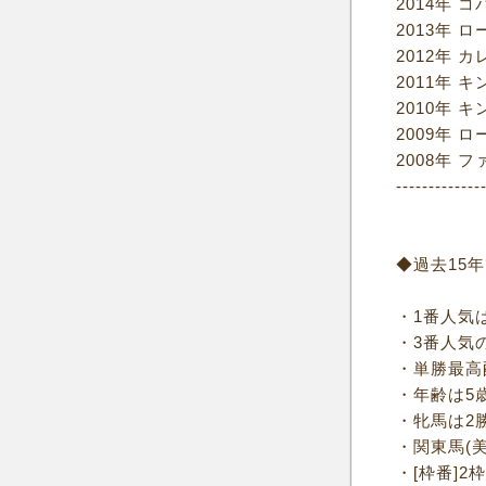
2014年
2013年
2012年
2011年 
2010年 
2009年
2008年
-------------
◆過去15
・1番人気
・3番人気
・単勝最高配
・年齢は5
・牝馬は2
・関東馬(
・[枠番]2