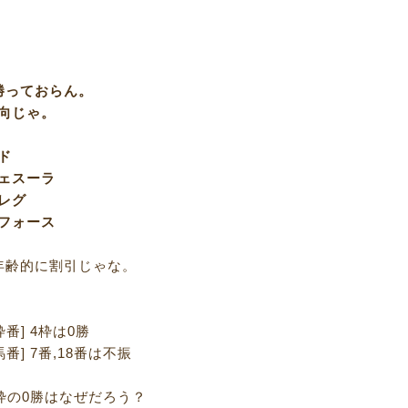
勝っておらん。
向じゃ。
ド
ェスーラ
レグ
フォース
年齢的に割引じゃな。
枠番] 4枠は0勝
馬番] 7番,18番は不振
4枠の0勝はなぜだろう？