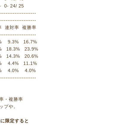
 0- 24/ 25
---------------------
---------------------
率 連対率 複勝率
---------------------
 9.3% 16.7%
 18.3% 23.9%
 14.3% 20.6%
 4.4% 11.1%
% 4.0% 4.0%
---------------------
率・複勝率
ップや。
以降に限定すると