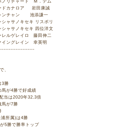
 コパノリチャード Ｍ．デム
 ロードカナロア 岩田康誠
 カレンチャン 池添謙一
キンシャサノキセキ リスポリ
キンシャサノキセキ 四位洋文
 ローレルゲレイロ 藤田伸二
 ファイングレイン 幸英明
---------------------
年で、
は3勝
の馬が4勝で好成績
当は2020年32.3倍
歳馬が7勝
勝
美浦所属)は4勝
枠が5勝で勝率トップ