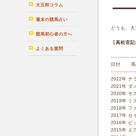
大五郎コラム
週末の競馬占い
​ どうも、
競馬初心者の方へ
【
高松宮記念
よくある質問
-------------
日付 
-------------
2022年
2021年
2020年 
2019年
2018年
2017年
2016年
2015年 