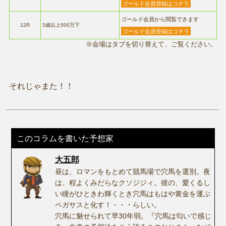
ゴールド会員登録はコチラ
ゴールド会員から閲覧できます
12R
3歳以上500万下
ゴールド会員登録はコチラ
※会場はタブを切り替えて、ご覧ください。
それじゃまた！！
このコラムを書いた予想家
大五郎
昼は、ロマンをもとめて競馬場で穴馬を選別。夜
は、程よくみだらなクソジジィ。彼の、愛くるし
い瞳がひときわ輝くとき穴馬はもはや黄金を運ぶ
ペガサスと化す！・・・らしい。
穴馬に魅せられて早30年弱。『穴馬は匂いで感じ