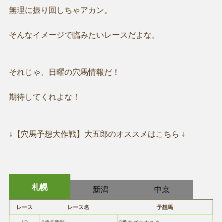
無理に振り回しちゃアカン。
そんなイメージで臨みたいレースだよな。
それじゃ、日曜の穴馬情報だ！
期待してくれよな！
↓【穴馬予想大作戦】大五郎のオススメはこちら ↓
札幌
新潟
中京
レース
レース名
予想馬