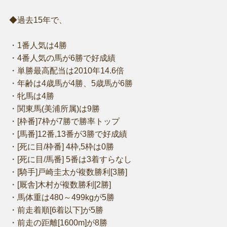
◆過去15年で、
・1番人気は4勝
・4番人気の馬が6勝で好成績
・単勝最高配当は2010年14.6倍
・年齢は4歳馬が4勝、5歳馬が6勝
・牝馬は4勝
・関東馬(美浦所属)は9勝
・[枠番]7枠が7勝で勝率トップ
・[馬番]12番,13番が3勝で好成績
・[死に目/枠番] 4枠,5枠は0勝
・[死に目/馬番] 5番は3着すらなし
・[騎手]戸崎圭太が複数勝利[3勝]
・[厩舎]木村が複数勝利[2勝]
・馬体重は480～499kgが5勝
・前走着順[6着以下]が5勝
・前走の距離[1600m]が8勝