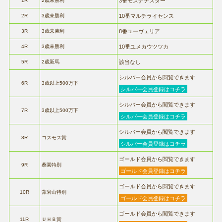
1R
2歳未勝利
3番モズナナスター
2R
3歳未勝利
10番マルチライセンス
3R
3歳未勝利
8番ユーヴェリア
4R
3歳未勝利
10番ユメカウツツカ
5R
2歳新馬
該当なし
シルバー会員から閲覧できます
6R
3歳以上500万下
シルバー会員登録はコチラ
シルバー会員から閲覧できます
7R
3歳以上500万下
シルバー会員登録はコチラ
シルバー会員から閲覧できます
8R
コスモス賞
シルバー会員登録はコチラ
ゴールド会員から閲覧できます
9R
桑園特別
ゴールド会員登録はコチラ
ゴールド会員から閲覧できます
10R
藻岩山特別
ゴールド会員登録はコチラ
ゴールド会員から閲覧できます
11R
ＵＨＢ賞