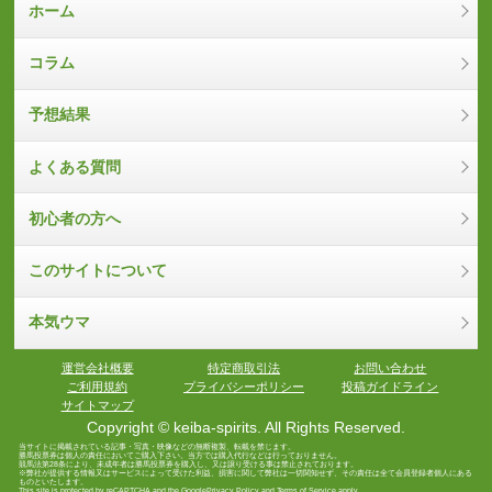
ホーム
コラム
予想結果
よくある質問
初心者の方へ
このサイトについて
本気ウマ
運営会社概要
特定商取引法
お問い合わせ
ご利用規約
プライバシーポリシー
投稿ガイドライン
サイトマップ
Copyright © keiba-spirits. All Rights Reserved.
当サイトに掲載されている記事・写真・映像などの無断複製、転載を禁じます。
勝馬投票券は個人の責任においてご購入下さい。当方では購入代行などは行っておりません。
競馬法第28条により、未成年者は勝馬投票券を購入し、又は譲り受ける事は禁止されております。
※弊社が提供する情報又はサービスによって受けた利益、損害に関して弊社は一切関知せず、その責任は全て会員登録者個人にある
ものといたします。
This site is protected by reCAPTCHA and the Google
Privacy Policy
and
Terms of Service
apply.