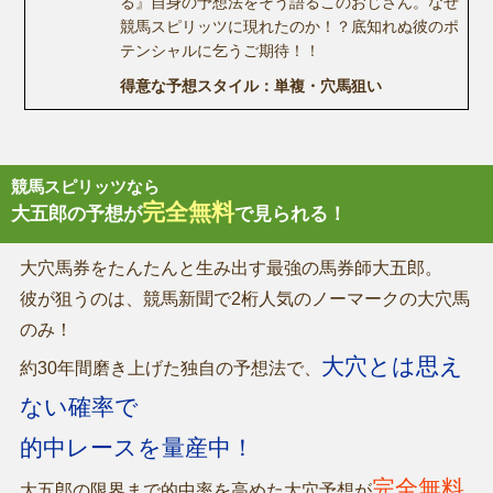
る』自身の予想法をそう語るこのおじさん。なぜ
競馬スピリッツに現れたのか！？底知れぬ彼のポ
テンシャルに乞うご期待！！
得意な予想スタイル：単複・穴馬狙い
競馬スピリッツなら
完全無料
大五郎の予想が
で見られる！
大穴馬券をたんたんと生み出す最強の馬券師大五郎。
彼が狙うのは、競馬新聞で2桁人気のノーマークの大穴馬
のみ！
大穴とは思え
約30年間磨き上げた独自の予想法で、
ない確率で
的中レースを量産中！
完全無料
大五郎の限界まで的中率を高めた大穴予想が