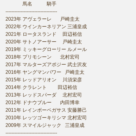
馬名 騎手
----------------------------------
2023年 アヴェラーレ 戸崎圭太
2022年 ウインカーネリアン 三浦皇成
2021年 ロータスランド 田辺裕信
2020年 サトノアーサー 戸崎圭太
2019年 ミッキーグローリー ルメール
2018年 プリモシーン 北村宏司
2017年 マルターズアポジー 武士沢友
2016年 ヤングマンパワー 戸崎圭太
2015年 レッドアリオン 川須栄彦
2014年 クラレント 田辺裕信
2013年 レッドスパーダ 北村宏司
2012年 ドナウブルー 内田博幸
2011年 レインボーペガサス 安藤勝己
2010年 レッツゴーキリシマ 北村宏司
2009年 スマイルジャック 三浦皇成
----------------------------------