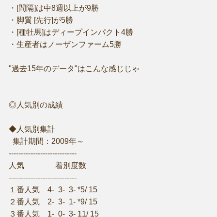
・[間隔]は中8週以上が9勝
・脚質 [先行]が5勝
・[種牡馬]はディープインパクト4勝
・生産者はノーザンファーム5勝
"過去15年のデータ"はこんな感じじゃ
◎人気別の成績
◆人気別集計
集計期間：2009年～
----------------------------
人気 着別度数
----------------------------
１番人気 4- 3- 3- *5/ 15
２番人気 2- 3- 1- *9/ 15
３番人気 1- 0- 3- 11/ 15