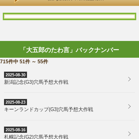
「大五郎のたわ言」バックナンバー
715件中 51件 ～ 55件
2025-08-30
​新潟記念(G3)穴馬予想大作戦
2025-08-23
​キーンランドカップ(G3)穴馬予想大作戦
2025-08-16
​札幌記念(G2)穴馬予想大作戦