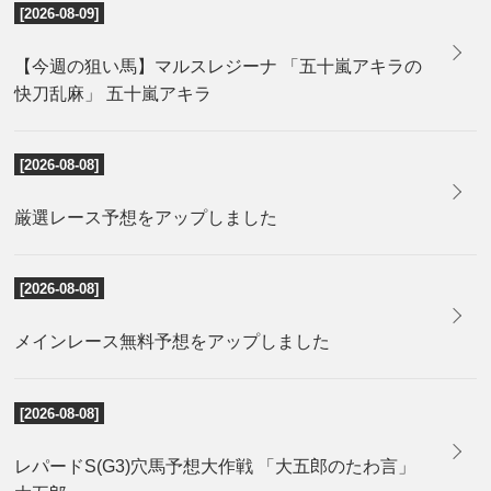
[2026-08-09]
【今週の狙い馬】マルスレジーナ 「五十嵐アキラの
快刀乱麻」 五十嵐アキラ
[2026-08-08]
厳選レース予想をアップしました
[2026-08-08]
メインレース無料予想をアップしました
[2026-08-08]
レパードS(G3)穴馬予想大作戦 「大五郎のたわ言」