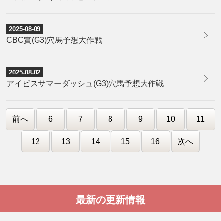
2025-08-09
​CBC賞(G3)穴馬予想大作戦
2025-08-02
​アイビスサマーダッシュ(G3)穴馬予想大作戦
前へ
6
7
8
9
10
11
12
13
14
15
16
次へ
最新の更新情報