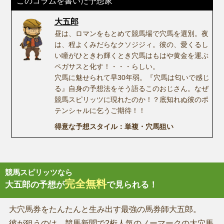
このコラムを書いた予想家
大五郎
昼は、ロマンをもとめて競馬場で穴馬を選別。夜
は、程よくみだらなクソジジィ。彼の、愛くるし
い瞳がひときわ輝くとき穴馬はもはや黄金を運ぶ
ペガサスと化す！・・・らしい。
穴馬に魅せられて早30年弱。『穴馬は匂いで感じ
る』自身の予想法をそう語るこのおじさん。なぜ
競馬スピリッツに現れたのか！？底知れぬ彼のポ
テンシャルに乞うご期待！！
得意な予想スタイル：単複・穴馬狙い
競馬スピリッツなら
完全無料
大五郎の予想が
で見られる！
大穴馬券をたんたんと生み出す最強の馬券師大五郎。
彼が狙うのは、競馬新聞で2桁人気のノーマークの大穴馬