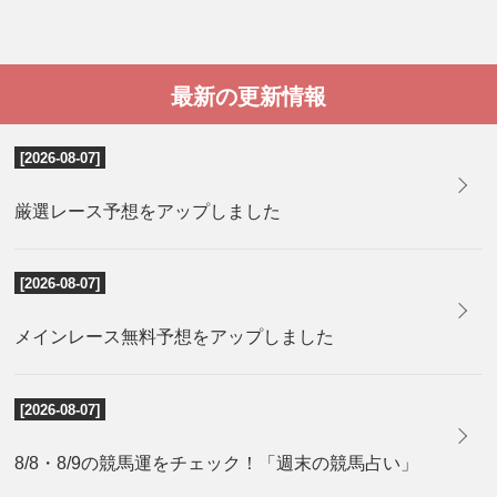
最新の更新情報
[2026-08-07]
厳選レース予想をアップしました
[2026-08-07]
メインレース無料予想をアップしました
[2026-08-07]
8/8・8/9の競馬運をチェック！「週末の競馬占い」