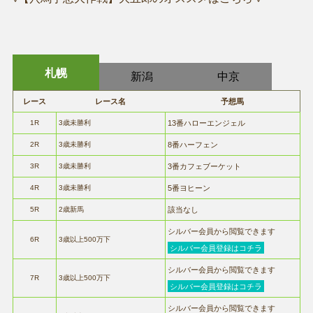
札幌
新潟
中京
レース
レース名
予想馬
1R
3歳未勝利
13番ハローエンジェル
2R
3歳未勝利
8番ハーフェン
3R
3歳未勝利
3番カフェブーケット
4R
3歳未勝利
5番ヨヒーン
5R
2歳新馬
該当なし
シルバー会員から閲覧できます
6R
3歳以上500万下
シルバー会員登録はコチラ
シルバー会員から閲覧できます
7R
3歳以上500万下
シルバー会員登録はコチラ
シルバー会員から閲覧できます