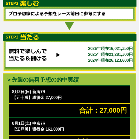
2026年現在16,021,350円
2025年現在21,281,300円
2024年現在26,123,600円
＞先週の無料予想の的中実績
8月2日(日) 新潟7R
【五十嵐】獲得金:27,000円
合計：27,000円
8月1日(土) 中京7R
【江戸川】獲得金:161,000円