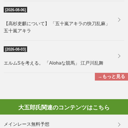
[2026-08-06]
【高杉吏麒について】 「五十嵐アキラの快刀乱麻」
五十嵐アキラ
[2026-08-03]
エルムSを考える。 「Alohaな競馬」 江戸川乱舞
→もっと見る
大五郎氏関連のコンテンツはこちら
メインレース無料予想