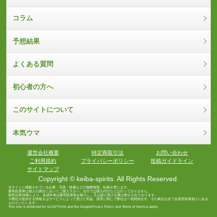
コラム
予想結果
よくある質問
初心者の方へ
このサイトについて
本気ウマ
運営会社概要
特定商取引法
お問い合わせ
ご利用規約
プライバシーポリシー
投稿ガイドライン
サイトマップ
Copyright © keiba-spirits. All Rights Reserved.
当サイトに掲載されている記事・写真・映像などの無断複製、転載を禁じます。
勝馬投票券は個人の責任においてご購入下さい。当方では購入代行などは行っておりません。
競馬法第28条により、未成年者は勝馬投票券を購入し、又は譲り受ける事は禁止されております。
※弊社が提供する情報又はサービスによって受けた利益、損害に関して弊社は一切関知せず、その責任は全て会員登録者個人にある
ものといたします。
This site is protected by reCAPTCHA and the Google
Privacy Policy
and
Terms of Service
apply.