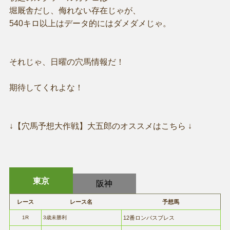
堀厩舎だし、侮れない存在じゃが、
540キロ以上はデータ的にはダメダメじゃ。
それじゃ、日曜の穴馬情報だ！
期待してくれよな！
↓【穴馬予想大作戦】大五郎のオススメはこちら ↓
東京
阪神
レース
レース名
予想馬
1R
3歳未勝利
12番ロンバスブレス