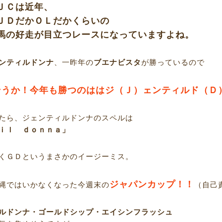
ＪＣは近年、
ＪＤだかＯＬだかくらいの
馬の好走が目立つレースになっていますよね。
ンティルドンナ
、一昨年の
ブエナビスタ
が勝っているので
そうか！今年も勝つのははジ（Ｊ）ェンティルド（Ｄ
たら、ジェンティルドンナのスペルは
ｉｌ ｄｏｎｎａ」
くＧＤというまさかのイージーミス。
ジャパンカップ！！
縄ではいかなくなった今週末の
（自己
ルドンナ・ゴールドシップ・エイシンフラッシュ