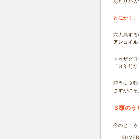
あたりが人
とにかく、
穴人気する
アンコイル
トゥザグロ
「３年前な
順当に３強
さすがにそ
３頭のう
今のところ
___SILVE