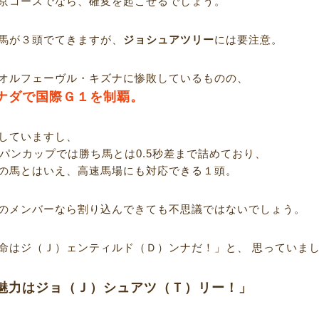
京コースでなら、確変を起こせるでしょう。
馬が３頭でてきますが、
ジョシュアツリー
には要注意。
オルフェーヴル・キズナに惨敗しているものの、
ナダで国際Ｇ１を制覇。
していますし、
ャパンカップでは勝ち馬とは0.5秒差まで詰めており、
の馬とはいえ、高速馬場にも対応できる１頭。
のメンバーなら割り込んできても不思議ではないでしょう。
命はジ（Ｊ）ェンティルド（Ｄ）ンナだ！」と、 思っていま
魅力はジョ（Ｊ）シュアツ（Ｔ）リー！」