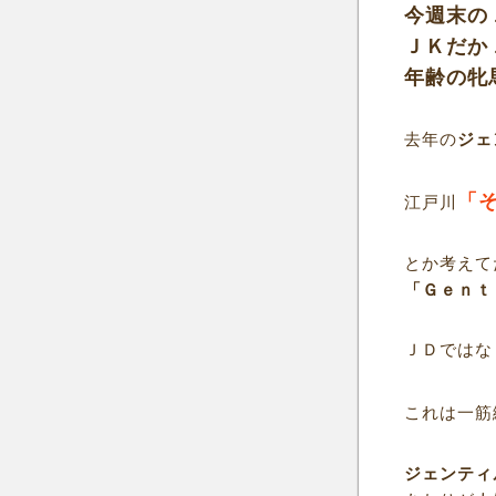
今週末の
ＪＫだか
年齢の牝
去年の
ジェ
「
江戸川
とか考えて
「Ｇｅｎｔ
ＪＤではな
これは一筋
ジェンティ