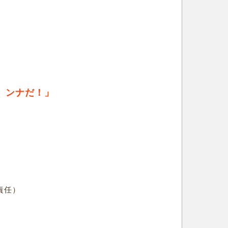
）ンナだ！」
責任）