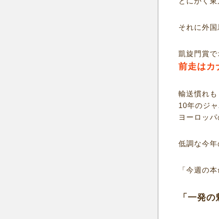
とにかく東
それに外国
凱旋門賞で
前走はカ
輸送慣れも
10年のジ
ヨーロッパ
低調な今年
「今週の本
「一発の