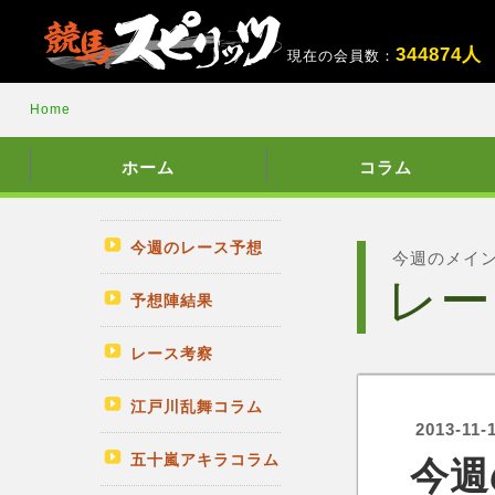
3
4
4
8
7
4
人
現在の会員数：
Home
ホーム
コラム
今週のレース予想
今週のメイ
レー
予想陣結果
レース考察
江戸川乱舞コラム
2013-11-
五十嵐アキラコラム
今週