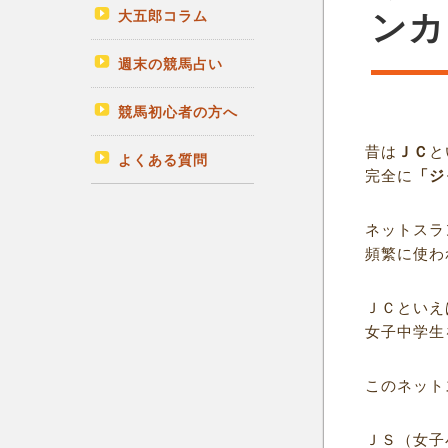
大五郎コラム
ンカ
週末の競馬占い
競馬初心者の方へ
昔は
ＪＣ
と
よくある質問
完全に
「ジ
ネットスラ
頻繁に使わ
ＪＣといえ
女子中学生
このネット
ＪＳ（女子