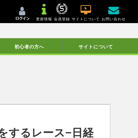
更新情報
会員登録
サイトについて
お問い合わせ
初心者の方へ
サイトについて
をするレース−日経