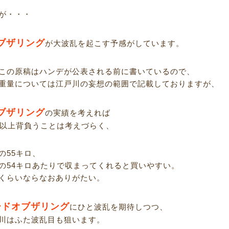
が・・・
ブザリング
が大波乱を起こす予感がしています。
この原稿はハンデが公表される前に書いているので、
重量については江戸川の妄想の範囲で記載しておりますが、
ブザリング
の実績を考えれば
ロ以上背負うことは考えづらく、
の55キロ、
の54キロあたりで収まってくれると買いやすい。
くらいならなおありがたい。
ードオブザリング
にひと波乱を期待しつつ、
川はふた波乱目も狙います。