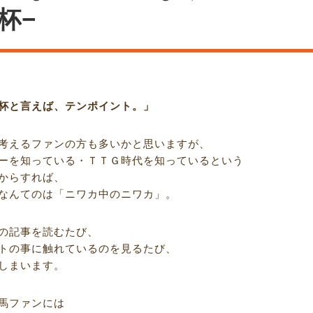
杯−
杯と言えば、テンポイント。」
考えるファンの方も多いかと思いますが、
ーを知っている・ＴＴＧ時代を知っているという
からすれば、
なんてのは「ニワカ中のニワカ」。
の記事を読むたび、
トの事に触れているのを見るたび、
しまいます。
馬ファンには