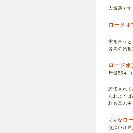
人気薄です
ロードオ
実を言うと
各馬の負担
ロードオ
斤量56キ
評価されて
あわよくば
枠も真ん中
ロ
そんな
欲深い江戸