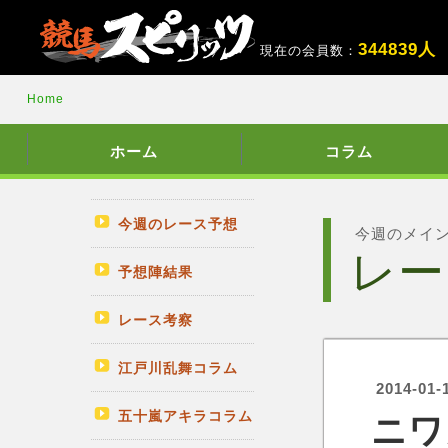
3
4
4
8
3
9
人
現在の会員数：
Home
ホーム
コラム
今週のレース予想
今週のメイ
レー
予想陣結果
レース考察
江戸川乱舞コラム
2014-01-
五十嵐アキラコラム
ニワ