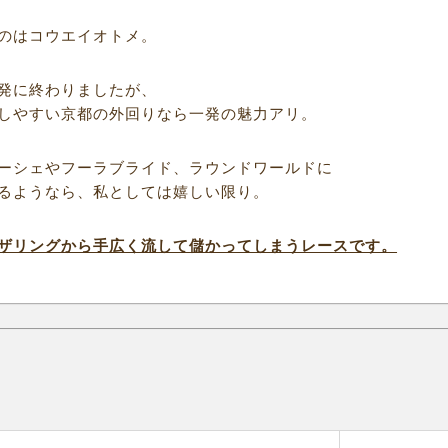
のはコウエイオトメ。
発に終わりましたが、
しやすい京都の外回りなら一発の魅力アリ。
ーシェやフーラブライド、ラウンドワールドに
るようなら、私としては嬉しい限り。
ザリングから手広く流して儲かってしまうレースです。