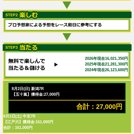
2026年現在16,021,350円
2025年現在21,281,300円
2024年現在26,123,600円
8月2日(日) 新潟7R
【五十嵐】獲得金:27,000円
合計：27,000円
8月1日(土) 中京7R
【江戸川】獲得金:161,000円
合計：161,000円