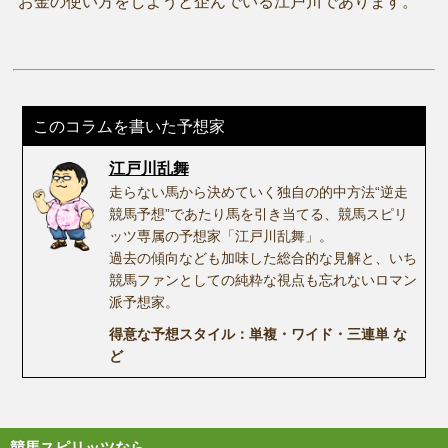
お金の使い方をしようと企んでいる江戸川であります。
このコラムを書いた予想家
江戸川乱舞
走らない馬から決めていく独自の的中方法“逆走
競馬予想”であたり馬を引き当てる、競馬スピリ
ッツ専属の予想家「江戸川乱舞」。
過去の傾向なども加味した総合的な見解と、いち
競馬ファンとしての純粋な視点も忘れないロマン
派予想家。
得意な予想スタイル：単複・ワイド・三連単 な
ど
競馬スピリッツなら