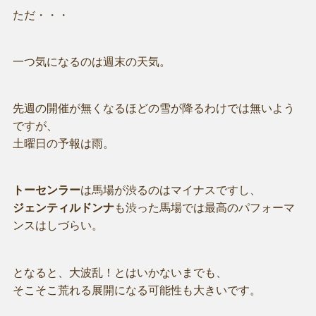
ただ・・・
一つ気になるのは週末の天気。
先週の開催が無くなるほどの雪が降るわけでは無いよう
ですが、
土曜日の予報は雨。
トーセンラー
は馬場が渋るのはマイナスですし、
ジェンティルドンナ
も渋った馬場では最高のパフォーマ
ンスはしづらい。
となると、大波乱！とはいかないまでも、
そこそこ荒れる展開になる可能性も大きいです。