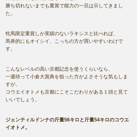
勝ち切れないまでも重賞で能力の一旦は示してきまし
た。
牝馬限定重賞しか実績のないラキシスと比べれば、
馬券的にもオイシイ、こっちの方が買いやすいわけで
す。
こんなレベルの高い京都記念を使うくらいなら、
一週待って小倉大賞典を狙った方がよさそうな気もしま
すが、
コウエイオトメも京都にこそこだわりがある１頭と見て
いいでしょう。
ジェンティルドンナの斤量56キロと斤量54キロのコウエ
イオトメ。