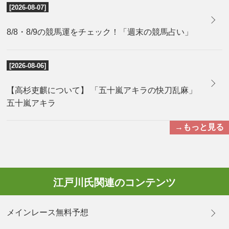
[2026-08-07]
8/8・8/9の競馬運をチェック！「週末の競馬占い」
[2026-08-06]
【高杉吏麒について】 「五十嵐アキラの快刀乱麻」
五十嵐アキラ
→もっと見る
江戸川氏関連のコンテンツ
メインレース無料予想