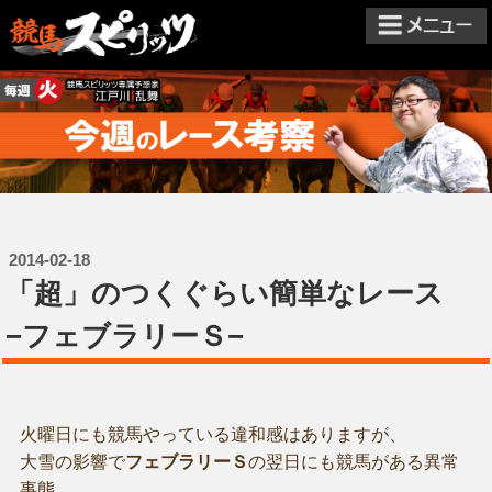
2014-02-18
「超」のつくぐらい簡単なレース
−フェブラリーＳ−
火曜日にも競馬やっている違和感はありますが、
大雪の影響で
フェブラリーＳ
の翌日にも競馬がある異常
事態。