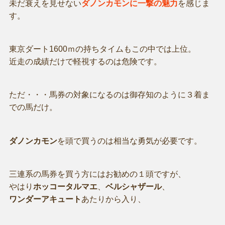
未だ衰えを見せない
ダノンカモンに一撃の魅力
を感じま
す。
東京ダート1600ｍの持ちタイムもこの中では上位。
近走の成績だけで軽視するのは危険です。
ただ・・・馬券の対象になるのは御存知のように３着ま
での馬だけ。
ダノンカモン
を頭で買うのは相当な勇気が必要です。
三連系の馬券を買う方にはお勧めの１頭ですが、
やはり
ホッコータルマエ
、
ベルシャザール
、
ワンダーアキュート
あたりから入り、