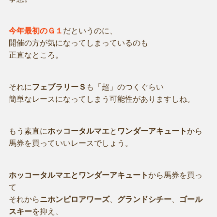
今年最初のＧ１
だというのに、
開催の方が気になってしまっているのも
正直なところ。
それに
フェブラリーＳ
も「超」のつくぐらい
簡単なレースになってしまう可能性がありますしね。
もう素直に
ホッコータルマエ
と
ワンダーアキュート
から
馬券を買っていいレースでしょう。
ホッコータルマエとワンダーアキュート
から馬券を買っ
て
それから
ニホンピロアワーズ
、
グランドシチー
、
ゴール
スキー
を抑え、