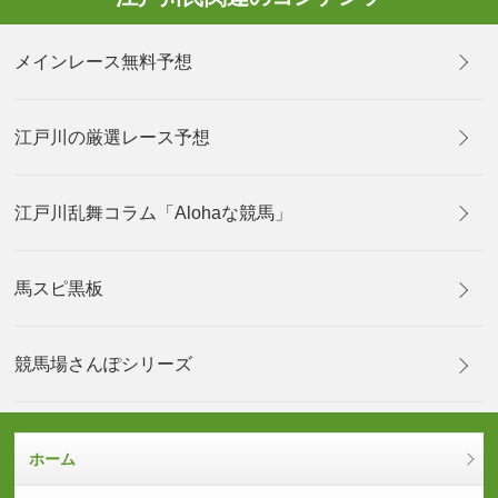
メインレース無料予想
江戸川の厳選レース予想
江戸川乱舞コラム「Alohaな競馬」
馬スピ黒板
競馬場さんぽシリーズ
ホーム