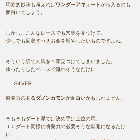
馬券的妙味も考えれば
ワンダーアキュート
から入るのも
面白いでしょう。
しかし、こんなレースでも穴馬を見つけて、
少しでも回収すべきお金を増やしたいものですよね。
そういう訳で穴馬を１頭見つけてしまいました。
ゆったりしたペースで流れそうなだけに
___SILVER___
瞬発力のある
ダノンカモン
が面白いかもしれません。
そもそもダート界では決め手は上位の馬。
ＪＣダート同様に瞬発力の必要そうな展開になるだけ
に、