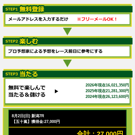
2026年現在16,021,350円
2025年現在21,281,300円
2024年現在26,123,600円
8月2日(日) 新潟7R
【五十嵐】獲得金:27,000円
合計：27,000円