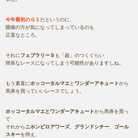
今年最初のＧ１
だというのに、
開催の方が気になってしまっているのも
正直なところ。
それに
フェブラリーＳ
も「超」のつくぐらい
簡単なレースになってしまう可能性がありますしね。
もう素直に
ホッコータルマエ
と
ワンダーアキュート
から
馬券を買っていいレースでしょう。
ホッコータルマエとワンダーアキュート
から馬券を買っ
て
それから
ニホンピロアワーズ
、
グランドシチー
、
ゴール
スキー
を抑え、