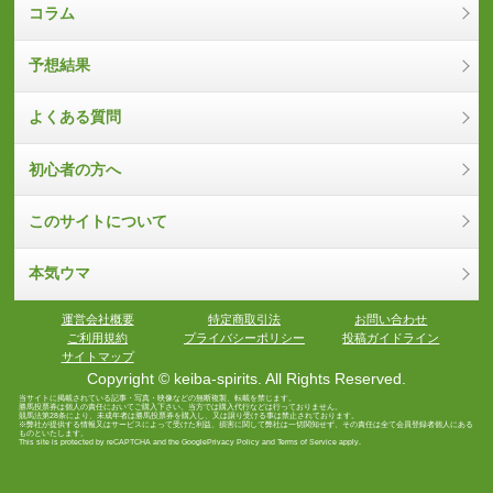
コラム
予想結果
よくある質問
初心者の方へ
このサイトについて
本気ウマ
運営会社概要
特定商取引法
お問い合わせ
ご利用規約
プライバシーポリシー
投稿ガイドライン
サイトマップ
Copyright © keiba-spirits. All Rights Reserved.
当サイトに掲載されている記事・写真・映像などの無断複製、転載を禁じます。
勝馬投票券は個人の責任においてご購入下さい。当方では購入代行などは行っておりません。
競馬法第28条により、未成年者は勝馬投票券を購入し、又は譲り受ける事は禁止されております。
※弊社が提供する情報又はサービスによって受けた利益、損害に関して弊社は一切関知せず、その責任は全て会員登録者個人にある
ものといたします。
This site is protected by reCAPTCHA and the Google
Privacy Policy
and
Terms of Service
apply.