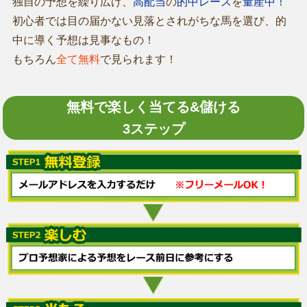
独自の予想を繰り広げ、
高配当
の
的中レース
を
量産中！
初心者では目の届かない見落とされがちな馬を選び、的
中に導く予想は見事なもの！
もちろん
全て無料
で見られます！
無料で楽しく当てる&儲ける
3ステップ