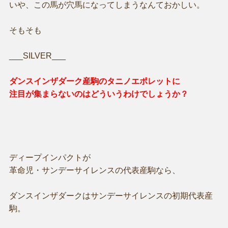
いや、この馬が穴馬になってしまうなんておかしい。
そもそも
___SILVER___
ダンスインザダーク産駒のタニノエポレットに
注目が集まらないのはどういうわけでしょうか？
ディープインパクトが
革命児・サンデーサイレンスの代表産駒なら、
ダンスインザダークはサンデーサイレンスの初期代表産
駒。