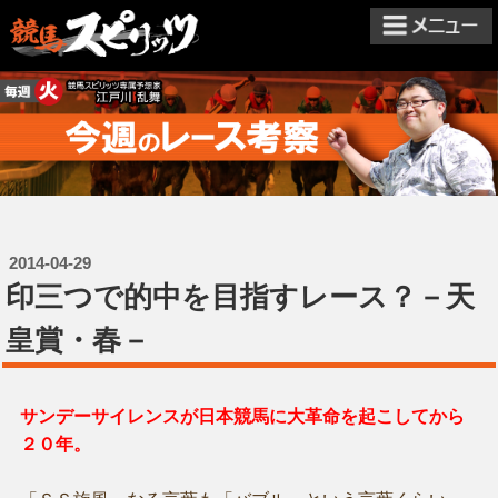
2014-04-29
印三つで的中を目指すレース？－天
皇賞・春－
サンデーサイレンスが日本競馬に大革命を起こしてから
２０年。