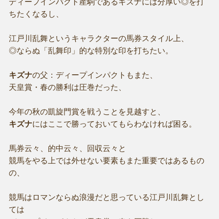
ディープインパクト産駒であるキズナには分厚い◎を打
ちたくなるし、
江戸川乱舞というキャラクターの馬券スタイル上、
◎ならぬ「乱舞印」的な特別な印を打ちたい。
キズナ
の父：ディープインパクトもまた、
天皇賞・春の勝利は圧巻だった、
今年の秋の凱旋門賞を戦うことを見越すと、
キズナ
にはここで勝っておいてもらわなければ困る。
馬券云々、的中云々、回収云々と
競馬をやる上では外せない要素もまた重要ではあるもの
の、
競馬はロマンならぬ浪漫だと思っている江戸川乱舞とし
ては