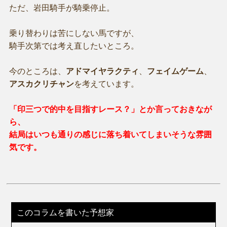
ただ、岩田騎手が騎乗停止。
乗り替わりは苦にしない馬ですが、
騎手次第では考え直したいところ。
今のところは、
アドマイヤラクティ
、
フェイムゲーム
、
アスカクリチャン
を考えています。
「印三つで的中を目指すレース？」とか言っておきなが
ら、
結局はいつも通りの感じに落ち着いてしまいそうな雰囲
気です。
このコラムを書いた予想家