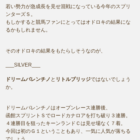
若い勢力が急成長を見せ混戦になっている今年のスプリ
ンターズＳ。
もしかすると競馬ファンにとってはオドロキの結果にな
るかもしれません。
そのオドロキの結果をもたらしそうなのが、
___SILVER___
ドリームバレンチノ
と
リトルブリッジ
ではないでしょう
か。
ドリームバレンチノはオープンレース連勝後、
函館スプリントＳでロードカナロアを打ち破り３連勝。
４連勝目を狙ったキーンランドＣは見せ場なく７着。
今回は初のＧ１ということもあり、一気に人気が落ちる
でしょう。