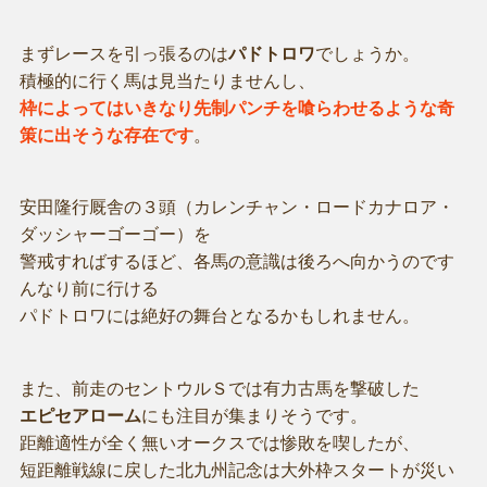
まずレースを引っ張るのは
パドトロワ
でしょうか。
積極的に行く馬は見当たりませんし、
枠によってはいきなり先制パンチを喰らわせるような奇
策に出そうな存在です
。
安田隆行厩舎の３頭（カレンチャン・ロードカナロア・
ダッシャーゴーゴー）を
警戒すればするほど、各馬の意識は後ろへ向かうのです
んなり前に行ける
パドトロワには絶好の舞台となるかもしれません。
また、前走のセントウルＳでは有力古馬を撃破した
エピセアローム
にも注目が集まりそうです。
距離適性が全く無いオークスでは惨敗を喫したが、
短距離戦線に戻した北九州記念は大外枠スタートが災い