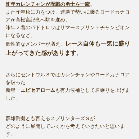
昨年カレンチャンが歴戦の勇士を一蹴
。
また昨年秋に力をつけ、連勝で勢いに乗るロードカナロ
アが高松宮記念へ駒を進め、
昨年２着のパドトロワはサマースプリントチャンピオン
になるなど、
レース自体も一気に盛り
個性的なメンバーが増え、
上がってきた感があります
。
さらにセントウルＳではカレンチャンやロードカナロア
を破った
新星・
エピセアローム
も有力候補として名乗りを上げま
した。
群雄割拠とも言えるスプリンターズＳが
どのように展開していくかを考えていきたいと思いま
す。