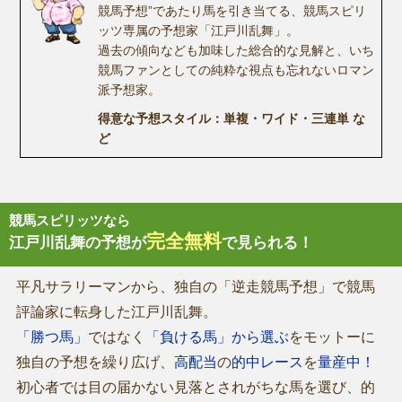
競馬予想”であたり馬を引き当てる、競馬スピリ
ッツ専属の予想家「江戸川乱舞」。
過去の傾向なども加味した総合的な見解と、いち
競馬ファンとしての純粋な視点も忘れないロマン
派予想家。
得意な予想スタイル：単複・ワイド・三連単 な
ど
競馬スピリッツなら
完全無料
江戸川乱舞の予想が
で見られる！
平凡サラリーマンから、独自の「逆走競馬予想」で競馬
評論家に転身した江戸川乱舞。
「勝つ馬」
ではなく
「負ける馬」から選ぶ
をモットーに
独自の予想を繰り広げ、
高配当
の
的中レース
を
量産中！
初心者では目の届かない見落とされがちな馬を選び、的