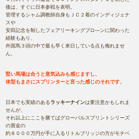
後は、すぐに日本参戦を表明。
管理するシャム調教師自身もＪＣ２着のインディジェナ
スや
安田記念を制したフェアリーキングプロ―ンに関わった
経験もあり、
外国馬３頭の中で最も早く来日している点も侮れませ
ん。
堅い馬場は合うと意気込みも感じますし、
体型もまさにスプリンターと言った感じのそれです
。
日本でも実績のある
ラッキーナイン
は要注意かもしれま
せんが、
それ以上にここを勝てばグローバルスプリントシリーズ
の賞金の
約８０００万円が手に入るリトルブリッジの方がモチベ