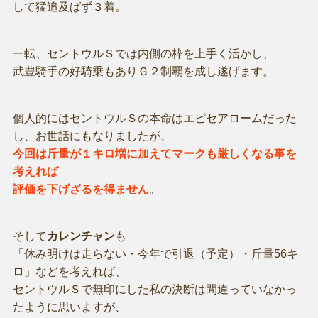
して猛追及ばず３着。
一転、セントウルＳでは内側の枠を上手く活かし、
武豊騎手の好騎乗もありＧ２制覇を成し遂げます。
個人的にはセントウルＳの本命はエピセアロームだった
し、お世話にもなりましたが、
今回は斤量が１キロ増に加えてマークも厳しくなる事を
考えれば
評価を下げざるを得ません
。
そして
カレンチャン
も
「休み明けは走らない・今年で引退（予定）・斤量56キ
ロ」などを考えれば、
セントウルＳで無印にした私の決断は間違っていなかっ
たように思いますが、