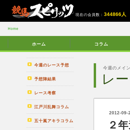
3
4
4
8
6
6
人
現在の会員数：
Home
ホーム
コラム
今週のレース予想
今週のメイ
レー
予想陣結果
レース考察
江戸川乱舞コラム
2012-09-
五十嵐アキラコラム
２年