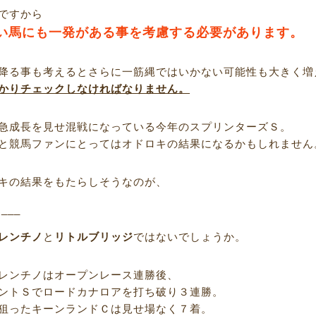
ですから
い馬にも一発がある事を考慮する必要があります。
降る事も考えるとさらに一筋縄ではいかない可能性も大きく増
かりチェックしなければなりません。
急成長を見せ混戦になっている今年のスプリンターズＳ。
と競馬ファンにとってはオドロキの結果になるかもしれません
キの結果をもたらしそうなのが、
R___
レンチノ
と
リトルブリッジ
ではないでしょうか。
レンチノはオープンレース連勝後、
ントＳでロードカナロアを打ち破り３連勝。
狙ったキーンランドＣは見せ場なく７着。