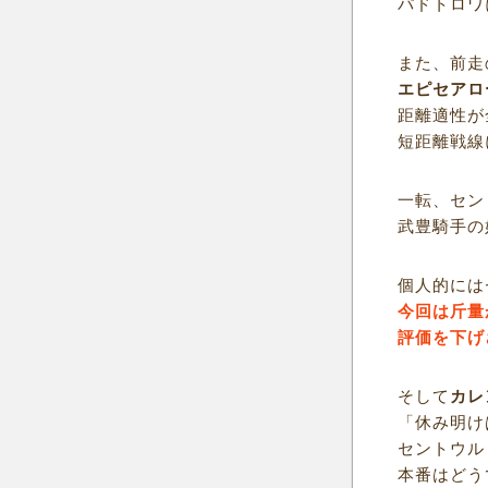
パドトロワ
また、前走
エピセアロ
距離適性が
短距離戦線
一転、セン
武豊騎手の
個人的には
今回は斤量
評価を下げ
そして
カレ
「休み明け
セントウル
本番はどう