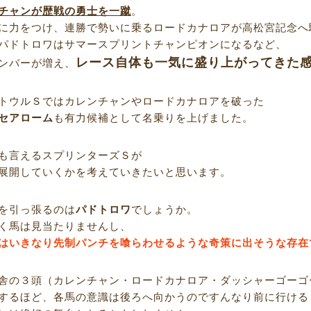
チャンが歴戦の勇士を一蹴
。
に力をつけ、連勝で勢いに乗るロードカナロアが高松宮記念へ
パドトロワはサマースプリントチャンピオンになるなど、
レース自体も一気に盛り上がってきた
ンバーが増え、
トウルＳではカレンチャンやロードカナロアを破った
セアローム
も有力候補として名乗りを上げました。
も言えるスプリンターズＳが
展開していくかを考えていきたいと思います。
を引っ張るのは
パドトロワ
でしょうか。
く馬は見当たりませんし、
はいきなり先制パンチを喰らわせるような奇策に出そうな存在
舎の３頭（カレンチャン・ロードカナロア・ダッシャーゴーゴ
するほど、各馬の意識は後ろへ向かうのですんなり前に行ける