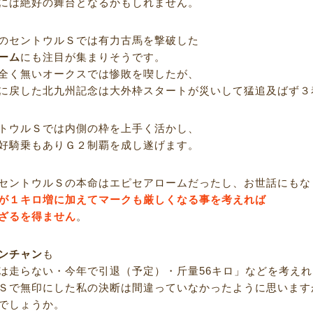
には絶好の舞台となるかもしれません。
のセントウルＳでは有力古馬を撃破した
ーム
にも注目が集まりそうです。
全く無いオークスでは惨敗を喫したが、
に戻した北九州記念は大外枠スタートが災いして猛追及ばず３
トウルＳでは内側の枠を上手く活かし、
好騎乗もありＧ２制覇を成し遂げます。
セントウルＳの本命はエピセアロームだったし、お世話にもな
が１キロ増に加えてマークも厳しくなる事を考えれば
ざるを得ません
。
ンチャン
も
は走らない・今年で引退（予定）・斤量56キロ」などを考えれ
Ｓで無印にした私の決断は間違っていなかったように思います
でしょうか。