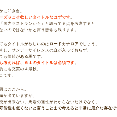
かに叩き台。
ーズＳこそ欲しいタイトルなはずです
。
「国内ラストランかも」と語ってる点を考慮すると
ないのではないかと言う懸念も残ります。
てもタイトルが欲しいのは
ロードカナロア
でしょう。
すし、サンデーサイレンスの血が入っておらず、
ても価値がある馬です。
も考えれば、Ｇ１のタイトルは必須です
。
的にも充実の４歳秋。
こです。
題はここから。
頭か出ていますが、
較が出来ない、馬場の適性がわからないだけでなく、
可能性も低くないと言うことまで考えると非常に厄介な存在で