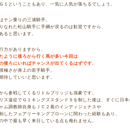
Ｇ１ということもあり、一気に人気が落ちるでしょう。
はテン乗りの三浦騎手。
りなれた松山騎手に手綱が戻るのは歓迎ですから、
あると思います。
行力がありますから、
たように後ろから行く馬が多い今回は
の後ろにいればチャンスが出てくるはずです
。
積極さが身上の若手騎手。
期待していいと思います。
から参戦してくるリトルブリッジも強豪です。
リス遠征でＧ１キングズスタンドＳを制した後は、すぐに日本
ャム調教師自身もＪＣ２着のインディジェナスや
制したフェアリーキングプロ―ンに関わった経験もあり、
の中で最も早く来日している点も侮れません。