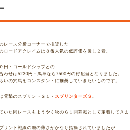
−
のレース分析コーナーで推奨した
のロードアクレイムは８番人気の低評価を覆し２着。
０円・ゴールドシップとの
合わせは5230円・馬単なら7500円の好配当となりました。
らいの穴馬をコンスタントに推奨していきたいものです。
は電撃のスプリントＧ１・
スプリンターズＳ
。
ていた同レースもようやく秋のＧ１開幕戦として定着してきま
プリント戦線の層の薄さがかなり指摘されていましたが