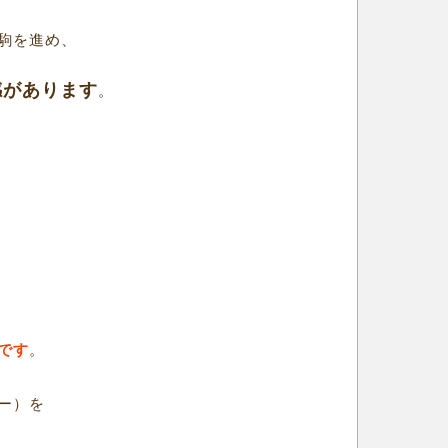
駒を進め、
感があります
。
です
。
ー）を