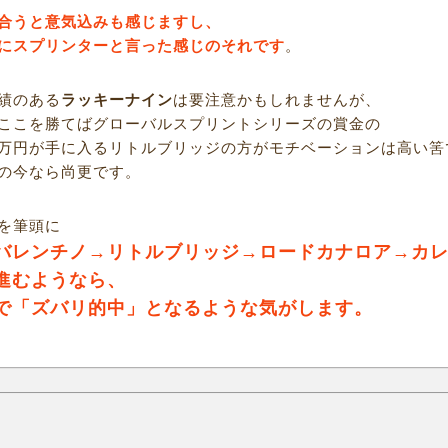
合うと意気込みも感じますし、
にスプリンターと言った感じのそれです
。
績のある
ラッキーナイン
は要注意かもしれませんが、
ここを勝てばグローバルスプリントシリーズの賞金の
万円が手に入るリトルブリッジの方がモチベーションは高い筈
の今なら尚更です。
を筆頭に
バレンチノ→リトルブリッジ→ロードカナロア→カ
進むようなら、
で「ズバリ的中」となるような気がします。