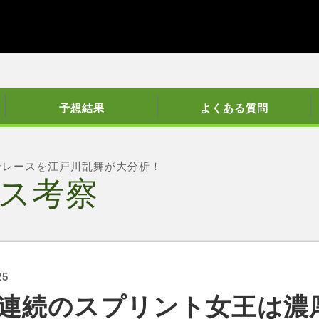
予想結果
よくある質問
ンレースを江戸川乱舞が大分析！
ス考察
25
連続のスプリント女王は濃