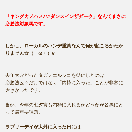
「キングカメハメハ×ダンスインザダーク」なんてまさに
必勝法対象馬です。
しかし、ローカルのハンデ重賞なんて何が起こるかわか
りません☆（ゝω・）v
去年大穴だったタガノエルシコを◎にしたのは、
必勝法云々だけではなく「内枠に入った」ことが非常に
大きかったです。
当然、今年の七夕賞も内枠に入れるかどうかが各馬にと
って最重要課題。
ラブリーデイが大外に入った日には、