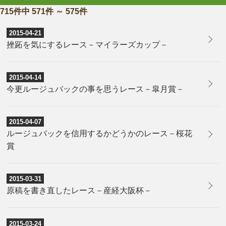
715件中 571件 ～ 575件
2015-04-21
挫跖を気にするレース－マイラーズカップ－
2015-04-14
今更ルージュバックの事を思うレース－皐月賞－
2015-04-07
ルージュバックを信用するかどうかのレース－桜花
賞
2015-03-31
原稿を書き直したレース－産経大阪杯－
2015-03-24