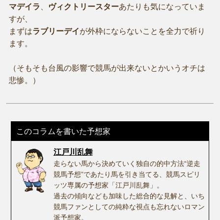
マデイラ
、
ヴィクトリースター
あたりも気になっていま
すが、
まずは
ラブリーデイ
が外枠にならないことを全力で祈り
ます。
（そもそも台風の影響で競馬が出来ないとかいうオチは
悲惨。）
このコラムを書いた予想家
江戸川乱舞
走らない馬から決めていく独自の的中方法“逆走
競馬予想”であたり馬を引き当てる、競馬スピリ
ッツ専属の予想家「江戸川乱舞」。
過去の傾向なども加味した総合的な見解と、いち
競馬ファンとしての純粋な視点も忘れないロマン
派予想家。