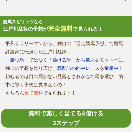
競馬スピリッツなら
完全無料
江戸川乱舞の予想が
で見られる！
平凡サラリーマンから、独自の「逆走競馬予想」で競馬
評論家に転身した江戸川乱舞。
「勝つ馬」
ではなく
「負ける馬」から選ぶ
をモットーに
独自の予想を繰り広げ、
高配当
の
的中レース
を
量産中！
初心者では目の届かない見落とされがちな馬を選び、的
中に導く予想は見事なもの！
もちろん
全て無料
で見られます！
無料で楽しく当てる&儲ける
3ステップ