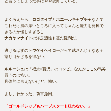
と言ってしまった事はやや後悔している。
よく考えたら、
ロゴタイプ
と
ホエールキャプチャ
なんて
これだけ層の厚いところに入ってちゃんと能力を発揮で
きるのか怪しすぎるし、
ナカヤマナイト
の洋芝適性も甚だ疑問だ。
逃げるはずの
トウケイヘイロー
だって武さんじゃなきゃ
割り引かざるを得ない。
ルルーシュ
は「福永×藤沢」のコンビ。なんかここの馬券
買うのは怖い。
具体的に言えないけど、怖い。
よし、わかった。前言撤回。
「ゴールドシップもハープスターも狙わない。」