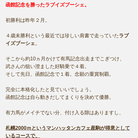
函館記念を勝ったラブイズブーシェ。
初勝利は昨年２月。
４歳未勝利という最近では珍しい肩書で走っていた
ラブ
イズブーシェ
。
そこから約10ヵ月かけて有馬記念出走までこぎつけ、
武さんの狙い澄ました好騎乗で４着。
そして先日、函館記念で１着。念願の重賞制覇。
完全に本格化したと見ていいでしょう。
函館記念は自ら動きだしてまくりを決めて優勝。
有力馬がメイチでない分、付け入る隙はありますし、
札幌2000ｍというマンハッタンカフェ産駒が得意として
いるコースで、