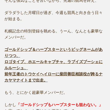
そんな強気なことを言いながら、先週の競馬を終え、
ダラダラした月曜日が過ぎ、今週も競馬と向き合う日々
が始まる。
札幌記念の特別登録を眺める。うーん、なんとも豪華な
メンバーだ。
ゴールドシップ＆ハープスターというビッグネームがあ
りつつ、
ロゴタイプ、ホエールキャプチャ、ラブイズブーシェに
ルルーシュ、
前年王者のトウケイヘイローに柴田善臣相談役が跨るナ
カヤマナイトまで出走。
もう、とにかく超豪華メンバーだ。
しかし
「ゴールドシップもハープスターも狙わない。」