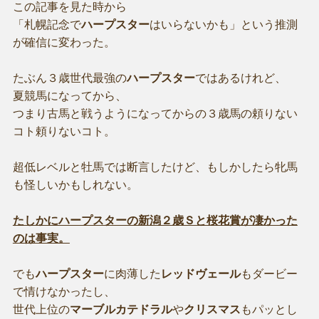
この記事を見た時から
「札幌記念で
ハープスター
はいらないかも」という推測
が確信に変わった。
たぶん３歳世代最強の
ハープスター
ではあるけれど、
夏競馬になってから、
つまり古馬と戦うようになってからの３歳馬の頼りない
コト頼りないコト。
超低レベルと牡馬では断言したけど、もしかしたら牝馬
も怪しいかもしれない。
たしかにハープスターの新潟２歳Ｓと桜花賞が凄かった
のは事実。
でも
ハープスター
に肉薄した
レッドヴェール
もダービー
で情けなかったし、
世代上位の
マーブルカテドラル
や
クリスマス
もパッとし