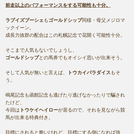
前走以上のパフォーマンスをする可能性も十分。
ラブイズブーシェ
も
ゴールドシップ
同様・母父メジロマ
ックイーン。
成長力抜群の配合はこの札幌記念で花開く可能性十分。
そこまで人気もないでしょうし、
ゴールドシップ
との馬券でもオイシイ思いが出来そう。
そして人気が無いと言えば、
トウカイパラダイス
もそ
う。
鳴尾記念も函館記念も逃げたり逃げなかったりで騙され
たけど、
今回は
トウケイヘイロー
が居るので、それを見ながら競
馬が出来る特典付き。
目標にされると脆いけれど、目標にする側になれば強